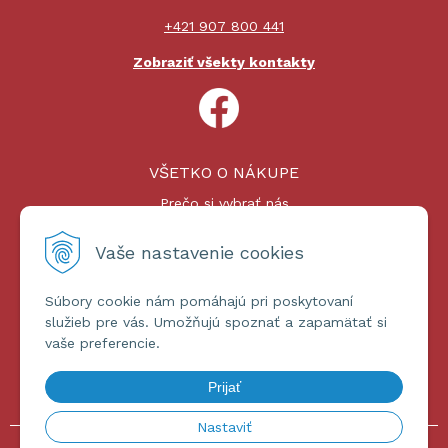
+421 907 800 441
Zobraziť všekty kontakty
VŠETKO O NÁKUPE
Prečo si vybrať nás
Nákupný proces
Platby a doprava
Vaše nastavenie cookies
Reklamačný poriadok
Súbory cookie nám pomáhajú pri poskytovaní
ĎALŠIE INFORMÁCIE
služieb pre vás. Umožňujú spoznať a zapamätať si
vaše preferencie.
Certifikáty
Obchodné podmienky
Prijať
Ochrana osobných údajov
Nastaviť
© 2026 omniashop.sk •
tvorba eshopu cez UNIobchod
,
webhosting