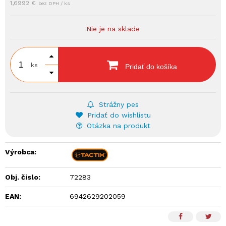
1,6992 €
bez DPH / ks
Nie je na sklade
ks
Pridať do košíka
Strážny pes
Pridať do wishlistu
Otázka na produkt
Výrobca:
Obj. čislo:
72283
EAN:
6942629202059