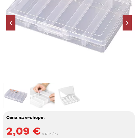
Cena na e-shope:
2,09
€
s DPH / ks