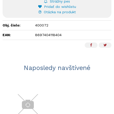
Strážny pes
Pridať do wishlistu
Otázka na produkt
Obj. čislo:
400072
EAN:
8697404118404
Naposledy navštívené