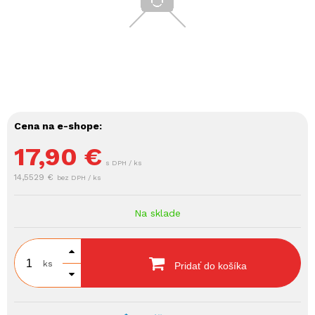
Cena na e-shope:
17,90
€
s DPH / ks
14,5529 €
bez DPH / ks
Na sklade
ks
Pridať do košíka