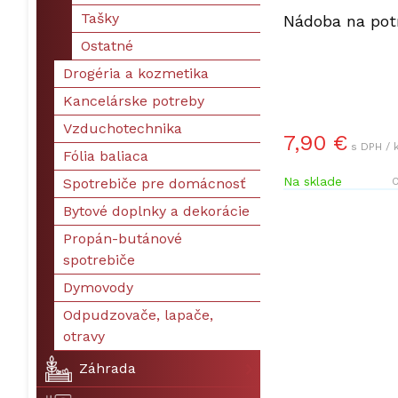
Tašky
Nádoba na potr
Ostatné
Drogéria a kozmetika
Kancelárske potreby
Vzduchotechnika
7,90 €
s DPH / 
Fólia baliaca
Na sklade
Spotrebiče pre domácnosť
O
Bytové doplnky a dekorácie
Propán-butánové
spotrebiče
Dymovody
Odpudzovače, lapače,
otravy
Záhrada