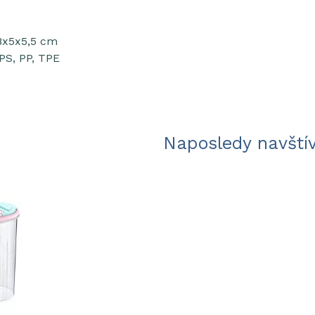
8x5x5,5 cm
 PS, PP, TPE
Naposledy navští