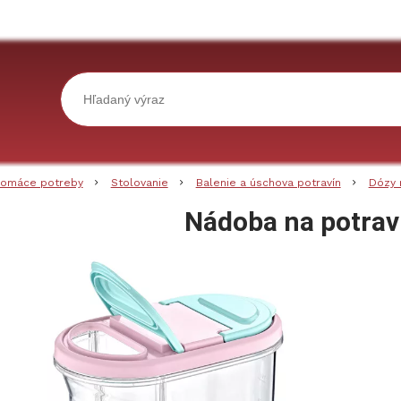
omáce potreby
Stolovanie
Balenie a úschova potravín
Dózy 
Nádoba na potrav