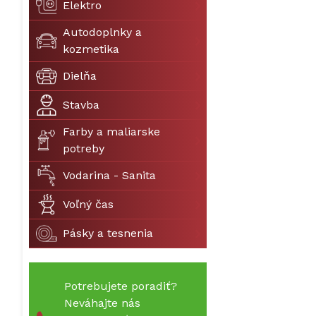
Elektro
Autodoplnky a
kozmetika
Dielňa
Stavba
Farby a maliarske
potreby
Vodarina - Sanita
Voľný čas
Pásky a tesnenia
Potrebujete poradiť?
Neváhajte nás