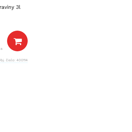
aviny 3l
ks
bj. čislo:
400114