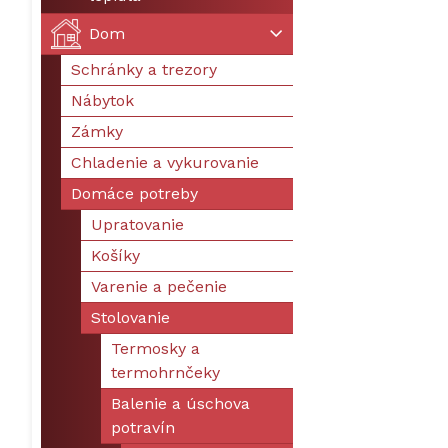
Dom
Schránky a trezory
Nábytok
Zámky
Chladenie a vykurovanie
Domáce potreby
Upratovanie
Košíky
Varenie a pečenie
Stolovanie
Termosky a
termohrnčeky
Balenie a úschova
potravín