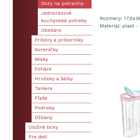
Dózy na potraviny
Jednorázové
Rozmery: 17,5x3
kuchynské potreby
Materiál: plast -
Obedáre
Príbory a príborníky
Koreničky
Misky
Poháre
Hrnčeky a šálky
Taniere
Fľaše
Podnosy
Džbány
Úložné boxy
Pre deti