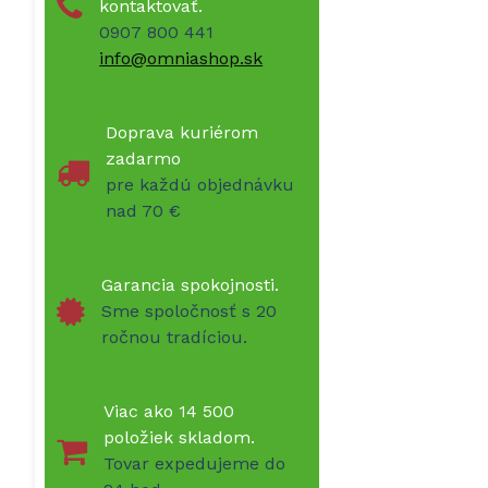
kontaktovať.
0907 800 441
info@omniashop.sk
Doprava kuriérom
zadarmo
pre každú objednávku
nad 70 €
Garancia spokojnosti.
Sme spoločnosť s 20
ročnou tradíciou.
Viac ako 14 500
položiek skladom.
Tovar expedujeme do