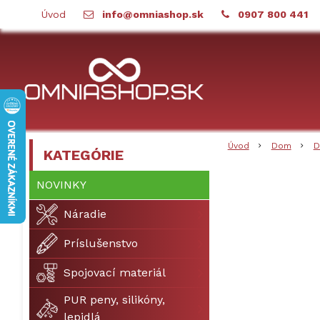
Úvod
info@omniashop.sk
0907 800 441
Úvod
Dom
D
KATEGÓRIE
NOVINKY
Náradie
Príslušenstvo
Spojovací materiál
PUR peny, silikóny,
lepidlá