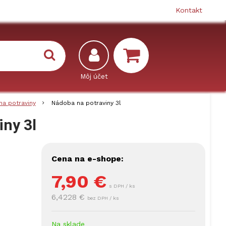
Kontakt
na potraviny
Nádoba na potraviny 3l
iny 3l
Cena na e-shope:
7,90
€
s DPH / ks
6,4228 €
bez DPH / ks
Na sklade