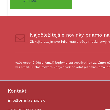
24 hod.
Najdôležitejšie novinky priamo na
Získajte zaujímavé informácie vždy medzi prvým
Vaše osobné údaje (email) budeme spracovávať len za týmto úče
váš email. Súhlas môžete kedykoľvek odvolať písomne, emailom
Kontakt
info@omniashop.sk
+421 907 800 441