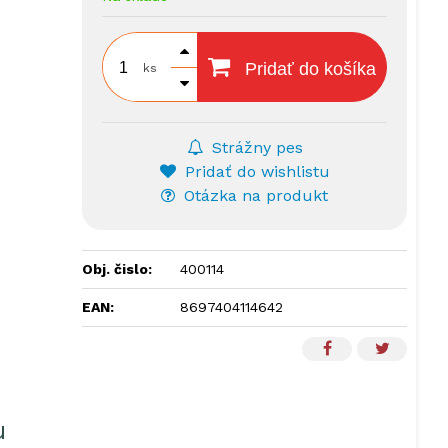
Pridať do košíka
ks
Strážny pes
Pridať do wishlistu
Otázka na produkt
Obj. čislo:
400114
EAN:
8697404114642
u