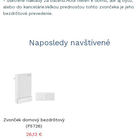
- ušetrené náklady za batériu.Hodí nielen k domu, ale aj bytu,
alebo do kancelárie.Veľkou prednosťou tohto zvončeka je jeho
bezdrôtové prevedenie.
Naposledy navštívené
Zvonček domový bezdrôtový
(P5726)
26,13 €