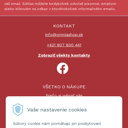
váš email. Súhlas môžete kedykoľvek odvolať písomne, emailom
alebo kliknutím na odkaz z ktoréhokoľvek informačného emailu.
KONTAKT
info@omniashop.sk
+421 907 800 441
Zobraziť všekty kontakty
VŠETKO O NÁKUPE
Prečo si vybrať nás
Nákupný proces
Platby a doprava
Vaše nastavenie cookies
Reklamačný poriadok
Súbory cookie nám pomáhajú pri poskytovaní