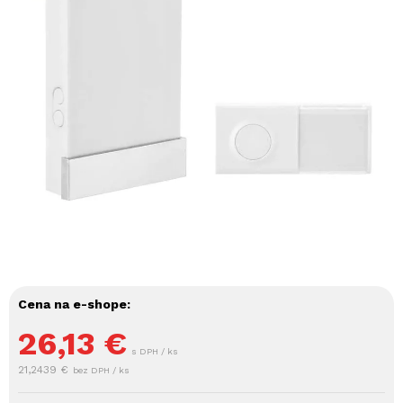
Cena na e-shope:
26,13
€
s DPH / ks
21,2439 €
bez DPH / ks