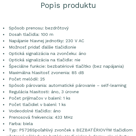
Popis produktu
Spôsob prenosu: bezdrôtový
Dosah tlačidla: 100 m
Napájanie hlavnej jednotky: 230 V AC
Možnosť pridať ďalšie tlačidlonie
Optická signalizácia na zvončeku: áno
Optická signalizácia na tlačidle: nie
Špeciálne funkcie: bezbatériové tlačítko (bez napájania)
Maximálna hlasitosť zvonenia: 85 dB
Počet melódií: 25
Spôsob párovania: automatické párovanie – self-learning
Regulácia hlasitosti: áno, 3 úrovne
Počet prijímačov v balení: 1 ks
Počet tlačidiel v balení: 1 ks
Vodeodolné tlačidlo: áno
Prenosová frekvencia: 433 MHz
Farba: biela
Typ: P5726Spoľahlivý zvonček s BEZBATÉRIOVÝM tlačidlom