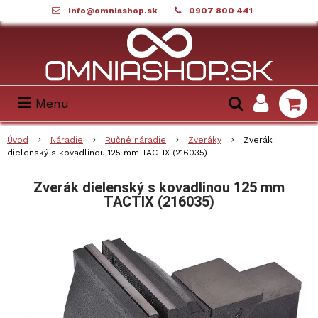
info@omniashop.sk
0907 800 441
Menu
Úvod
Náradie
Ručné náradie
Zveráky
Zverák
dielenský s kovadlinou 125 mm TACTIX (216035)
Zverák dielenský s kovadlinou 125 mm
TACTIX (216035)