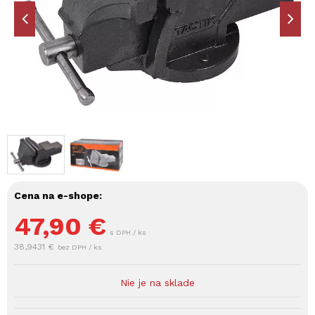
Cena na e-shope:
47,90
€
s DPH / ks
38,9431 €
bez DPH / ks
Nie je na sklade