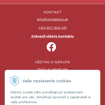
KONTAKT
info@omniashop.sk
+421 907 800 441
Zobraziť všekty kontakty
VŠETKO O NÁKUPE
Prečo si vybrať nás
Nákupný proces
Platby a doprava
Vaše nastavenie cookies
Reklamačný poriadok
Súbory cookie nám pomáhajú pri poskytovaní
ĎALŠIE INFORMÁCIE
služieb pre vás. Umožňujú spoznať a zapamätať si
vaše preferencie.
Certifikáty