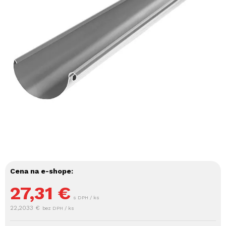
Cena na e-shope:
27,31
€
s DPH / ks
22,2033 €
bez DPH / ks