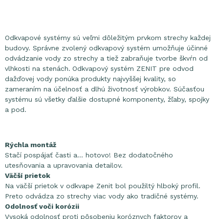
Odkvapové systémy sú veľmi dôležitým prvkom strechy každej
budovy. Správne zvolený odkvapový systém umožňuje účinné
odvádzanie vody zo strechy a tiež zabraňuje tvorbe škvŕn od
vlhkosti na stenách.
Odkvapový systém ZENIT pre odvod
dažďovej vody ponúka produkty najvyššej kvality, so
zameraním na účelnosť a dlhú životnosť výrobkov. Súčasťou
systému sú všetky ďalšie dostupné komponenty, žľaby, spojky
a pod.
Rýchla montáž
Stačí pospájať časti a... hotovo! Bez dodatočného
utesňovania a upravovania detailov.
Väčší prietok
Na väčší prietok v odkvape Zenit bol použiltý hlboký profil.
Preto odvádza zo strechy viac vody ako tradičné systémy.
Odolnosť voči korózii
Vysoká odolnosť proti pôsobeniu koróznych faktorov a