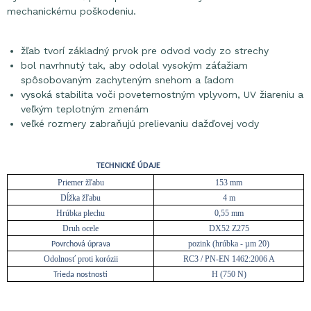
mechanickému poškodeniu.
žľab tvorí základný prvok pre odvod vody zo strechy
bol navrhnutý tak, aby odolal vysokým záťažiam
spôsobovaným zachyteným snehom a ľadom
vysoká stabilita voči poveternostným vplyvom, UV žiareniu a
veľkým teplotným zmenám
veľké rozmery zabraňujú prelievaniu dažďovej vody
TECHNICKÉ ÚDAJE
Priemer žľabu
153 mm
Dĺžka žľabu
4 m
Hrúbka plechu
0,55 mm
Druh ocele
DX52 Z275
pozink (hrúbka - µm 20)
Povrchová úprava
Odolnosť proti korózii
RC3 / PN-EN 1462:2006 A
H (750 N)
Trieda nostnosti