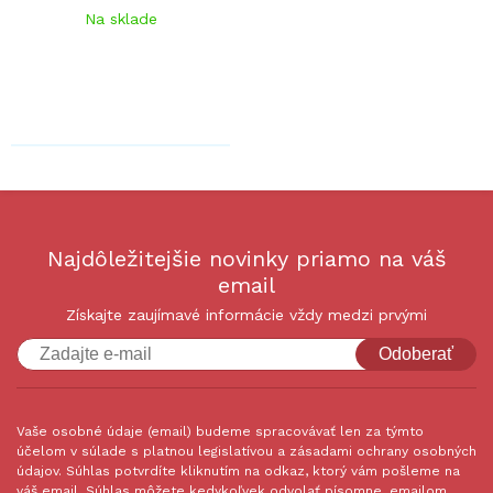
Na sklade
Najdôležitejšie novinky priamo na váš
email
Získajte zaujímavé informácie vždy medzi prvými
Odoberať
Vaše osobné údaje (email) budeme spracovávať len za týmto
účelom v súlade s platnou legislatívou a zásadami ochrany osobných
údajov. Súhlas potvrdíte kliknutím na odkaz, ktorý vám pošleme na
váš email. Súhlas môžete kedykoľvek odvolať písomne, emailom