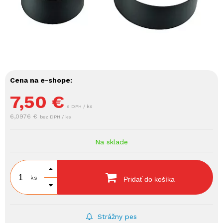
Cena na e-shope:
7,50
€
s DPH / ks
6,0976 €
bez DPH / ks
Na sklade
ks
Pridať do košíka
Strážny pes