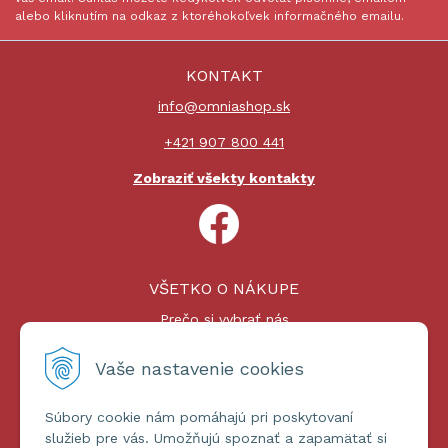
alebo kliknutím na odkaz z ktoréhokoľvek informačného emailu.
KONTAKT
info@omniashop.sk
+421 907 800 441
Zobraziť všekty kontakty
VŠETKO O NÁKUPE
Prečo si vybrať nás
Nákupný proces
Platby a doprava
Vaše nastavenie cookies
Reklamačný poriadok
Súbory cookie nám pomáhajú pri poskytovaní
ĎALŠIE INFORMÁCIE
služieb pre vás. Umožňujú spoznať a zapamätať si