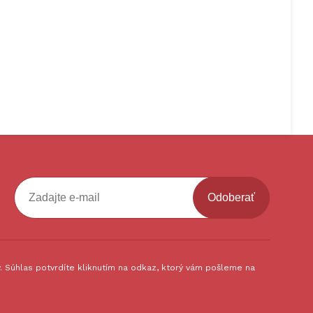
Odoberať
 Súhlas potvrdíte kliknutím na odkaz, ktorý vám pošleme na