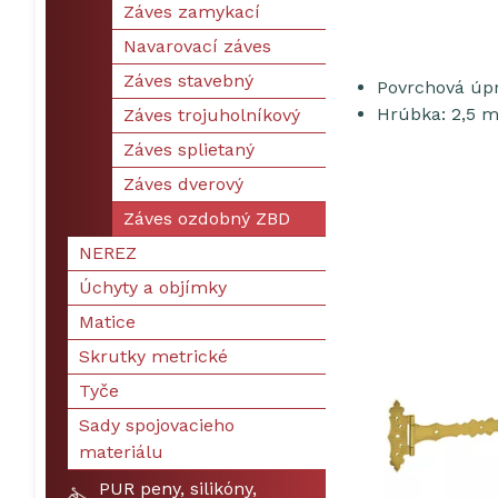
Záves zamykací
Navarovací záves
Záves stavebný
Povrchová úpr
Hrúbka: 2,5 
Záves trojuholníkový
Záves splietaný
Záves dverový
Záves ozdobný ZBD
NEREZ
Úchyty a objímky
Matice
Skrutky metrické
Tyče
Sady spojovacieho
materiálu
PUR peny, silikóny,