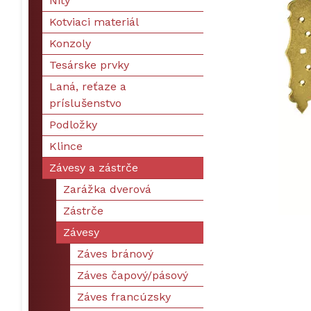
Nity
Kotviaci materiál
Konzoly
Tesárske prvky
Laná, reťaze a
príslušenstvo
Podložky
Klince
Závesy a zástrče
Zarážka dverová
Zástrče
Závesy
Záves bránový
Záves čapový/pásový
Záves francúzsky