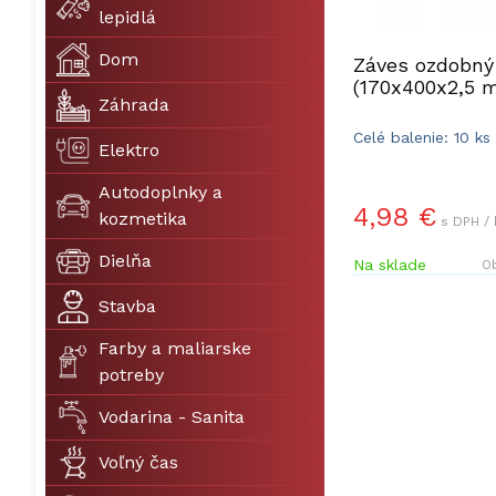
lepidlá
Dom
Záves ozdobný
(170x400x2,5 
Záhrada
Celé balenie: 10 ks
Elektro
Autodoplnky a
4,98 €
kozmetika
s DPH / 
Dielňa
Na sklade
Ob
Stavba
Farby a maliarske
potreby
Vodarina - Sanita
Voľný čas