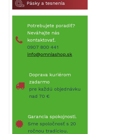
Pásky a tesnenia
Potrebujete poradiť?
Neváhajte nás
kontaktovať.
0907 800 441
info@omniashop.sk
Doprava kuriérom
zadarmo
pre každú objednávku
nad 70 €
Garancia spokojnosti.
Sme spoločnosť s 20
ročnou tradíciou.