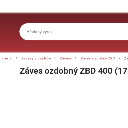
materiál
Závesy a zástrče
Závesy
Záves ozdobný ZBD
Zá
Záves ozdobný ZBD 400 (1