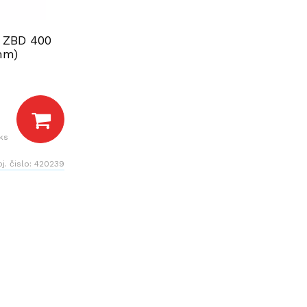
 ZBD 400
mm)
ks
j. čislo:
420239