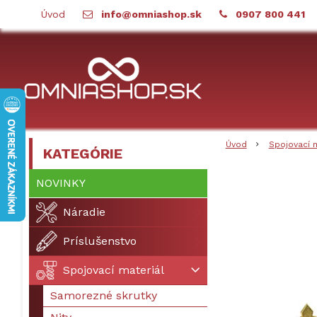
Úvod
info@omniashop.sk
0907 800 441
Úvod
Spojovací 
KATEGÓRIE
NOVINKY
Náradie
Príslušenstvo
Spojovací materiál
Samorezné skrutky