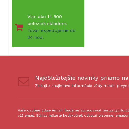
Viac ako 14 500
položiek skladom.
Tovar expedujeme do
24 hod.
Najdôležitejšie novinky priamo na
Získajte zaujímavé informácie vždy medzi prvým
Vaše osobné údaje (email) budeme spracovávať len za týmto úče
váš email. Súhlas môžete kedykoľvek odvolať písomne, emailom