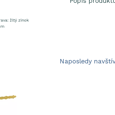
Popis produkt
ava: žltý zinok
mm
Naposledy navští