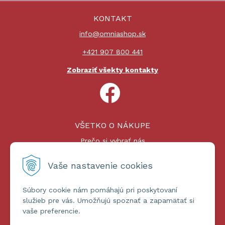
KONTAKT
info@omniashop.sk
+421 907 800 441
Zobraziť všekty kontakty
VŠETKO O NÁKUPE
Prečo si vybrať nás
Nákupný proces
Platby a doprava
Vaše nastavenie cookies
Reklamačný poriadok
Súbory cookie nám pomáhajú pri poskytovaní
ĎALŠIE INFORMÁCIE
služieb pre vás. Umožňujú spoznať a zapamätať si
vaše preferencie.
Certifikáty