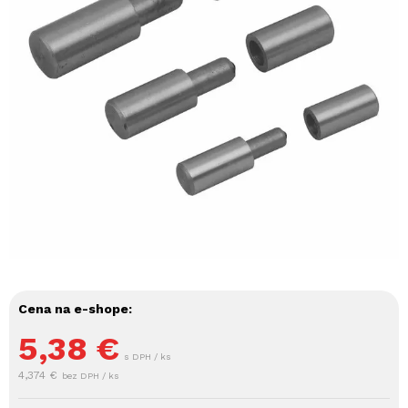
Cena na e-shope:
5,38
€
s DPH / ks
4,374 €
bez DPH / ks