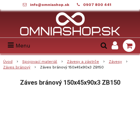
info@omniashop.sk
0907 800 441
Menu
Úvod
Spojovací materiál
Závesy a zástrče
Závesy
Záves bránový
Záves bránový 150x45x90x3 ZB150
Záves bránový 150x45x90x3 ZB150