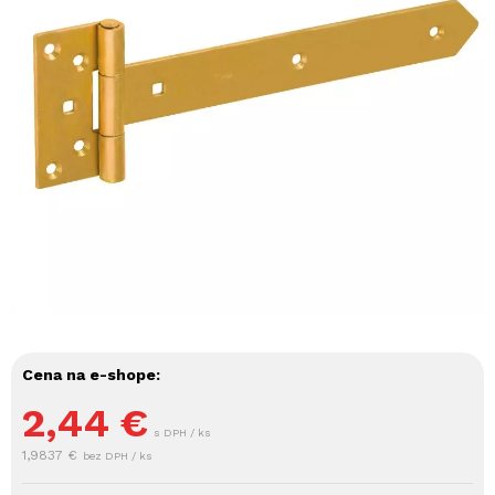
Cena na e-shope:
2,44
€
s DPH / ks
1,9837 €
bez DPH / ks