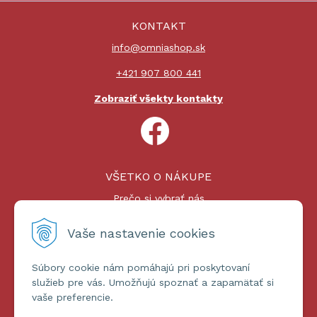
KONTAKT
info@omniashop.sk
+421 907 800 441
Zobraziť všekty kontakty
VŠETKO O NÁKUPE
Prečo si vybrať nás
Nákupný proces
Platby a doprava
Vaše nastavenie cookies
Reklamačný poriadok
Súbory cookie nám pomáhajú pri poskytovaní
ĎALŠIE INFORMÁCIE
služieb pre vás. Umožňujú spoznať a zapamätať si
vaše preferencie.
Certifikáty