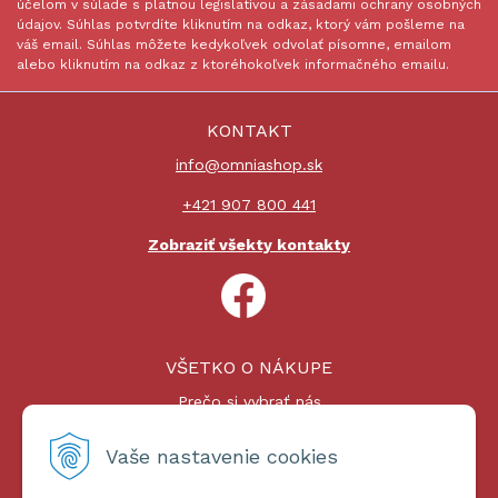
účelom v súlade s platnou legislatívou a zásadami ochrany osobných
údajov. Súhlas potvrdíte kliknutím na odkaz, ktorý vám pošleme na
váš email. Súhlas môžete kedykoľvek odvolať písomne, emailom
alebo kliknutím na odkaz z ktoréhokoľvek informačného emailu.
KONTAKT
info@omniashop.sk
+421 907 800 441
Zobraziť všekty kontakty
VŠETKO O NÁKUPE
Prečo si vybrať nás
Nákupný proces
Platby a doprava
Vaše nastavenie cookies
Reklamačný poriadok