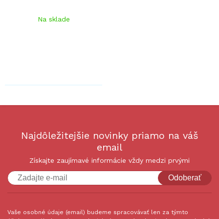
Na sklade
Najdôležitejšie novinky priamo na váš
email
Získajte zaujímavé informácie vždy medzi prvými
Odoberať
Vaše osobné údaje (email) budeme spracovávať len za týmto