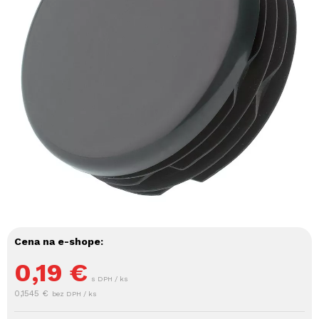
Cena na e-shope:
0,19
€
s DPH / ks
0,1545 €
bez DPH / ks