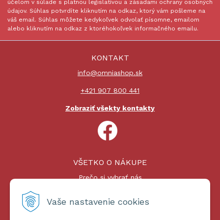
účelom v súlade s platnou legislatívou a zásadami ochrany osobných
údajov. Súhlas potvrdíte kliknutím na odkaz, ktorý vám pošleme na
váš email. Súhlas môžete kedykoľvek odvolať písomne, emailom
alebo kliknutím na odkaz z ktoréhokoľvek informačného emailu.
KONTAKT
info@omniashop.sk
+421 907 800 441
Zobraziť všekty kontakty
VŠETKO O NÁKUPE
Prečo si vybrať nás
Nákupný proces
Platby a doprava
Vaše nastavenie cookies
Reklamačný poriadok