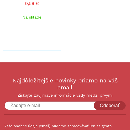
0,58 €
Na sklade
Najdôležitejšie novinky priamo na váš
email
Získajte zaujímavé informácie vždy medzi prvými
Odoberať
Vaše osobné údaje (email) budeme spracovávať len za týmto