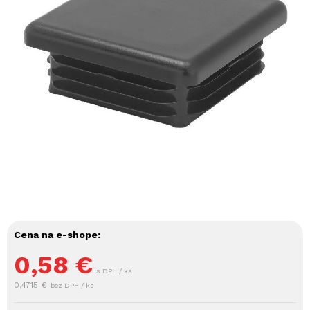
Cena na e-shope:
0,58
€
s DPH / ks
0,4715 €
bez DPH / ks