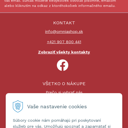
váš email. Súhlas môžete kedykoľvek odvolať písomne, emailom
alebo kliknutím na odkaz z ktoréhokoľvek informačného emailu.
KONTAKT
info@omniashop.sk
+421 907 800 441
Zobraziť všekty kontakty
VŠETKO O NÁKUPE
Prečo si vybrať nás
Nákupný proces
Platby a doprava
Vaše nastavenie cookies
Reklamačný poriadok
Súbory cookie nám pomáhajú pri poskytovaní
ĎALŠIE INFORMÁCIE
služieb pre vás. Umožňujú spoznať a zapamätať si