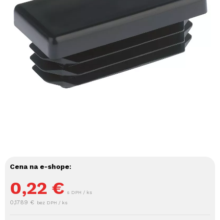
Cena na e-shope:
0,22
€
s DPH / ks
0,1789 €
bez DPH / ks