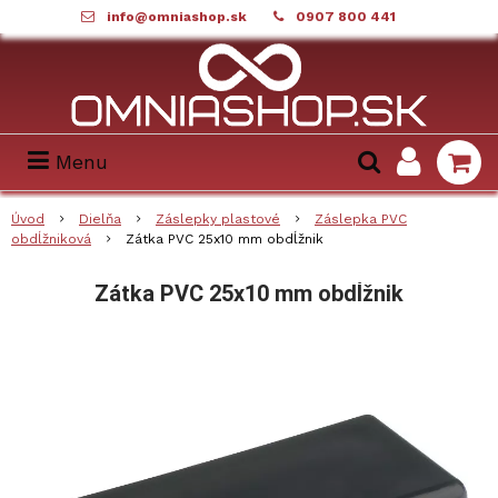
info@omniashop.sk
0907 800 441
Menu
Úvod
Dielňa
Záslepky plastové
Záslepka PVC
obdĺžniková
Zátka PVC 25x10 mm obdĺžnik
Zátka PVC 25x10 mm obdĺžnik