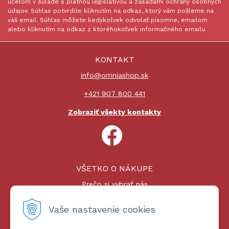
účelom v súlade s platnou legislatívou a zásadami ochrany osobných
údajov. Súhlas potvrdíte kliknutím na odkaz, ktorý vám pošleme na
váš email. Súhlas môžete kedykoľvek odvolať písomne, emailom
alebo kliknutím na odkaz z ktoréhokoľvek informačného emailu.
KONTAKT
info@omniashop.sk
+421 907 800 441
Zobraziť všekty kontakty
VŠETKO O NÁKUPE
Prečo si vybrať nás
Nákupný proces
Platby a doprava
Vaše nastavenie cookies
Reklamačný poriadok