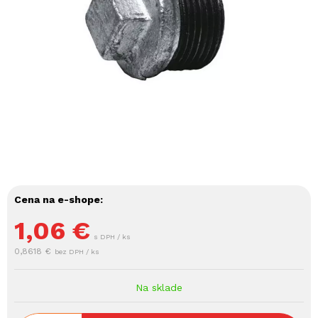
Cena na e-shope:
1,06
€
s DPH / ks
0,8618 €
bez DPH / ks
Na sklade