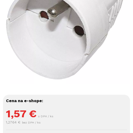
Cena na e-shope:
1,57
€
s DPH / ks
1,2764 €
bez DPH / ks