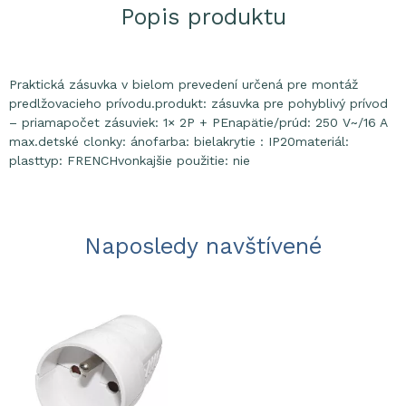
Popis produktu
Praktická zásuvka v bielom prevedení určená pre montáž
predlžovacieho prívodu.produkt: zásuvka pre pohyblivý prívod
– priamapočet zásuviek: 1× 2P + PEnapätie/prúd: 250 V~/16 A
max.detské clonky: ánofarba: bielakrytie : IP20materiál:
plasttyp: FRENCHvonkajšie použitie: nie
Naposledy navštívené