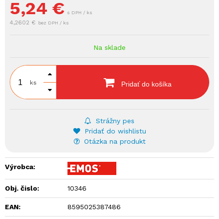
5,24
€
s DPH / ks
4,2602 €
bez DPH / ks
Na sklade
ks
Pridať do košíka
Strážny pes
Pridať do wishlistu
Otázka na produkt
Výrobca:
Obj. čislo:
10346
EAN:
8595025387486