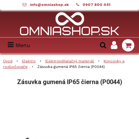
info@omniashop.sk
0907 800 441
Menu
Úvod
Elektro
Elektroinštalačný materiál
Koncovky a
rozbočovače
Zásuvka gumená IP65 čierna (P0044)
Zásuvka gumená IP65 čierna (P0044)