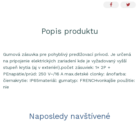
Popis produktu
Gumová zásuvka pre pohyblivý predlžovací prívod. Je určená
na pripojenie elektrických zariadení kde je vyžadovaný vyšší
stupeň krytia (aj v exteriéri).počet zásuviek: 1× 2P +
PEnapätie/prúd: 250 V~/16 A max.detské clonky: ánofarba:
čiernakrytie: IP65materiál: gumatyp: FRENCHvonkajšie použitie:
nie
Naposledy navštívené