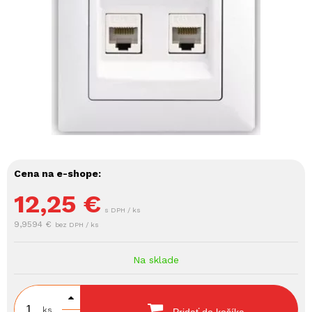
Cena na e-shope:
12,25
€
s DPH / ks
9,9594 €
bez DPH / ks
Na sklade
ks