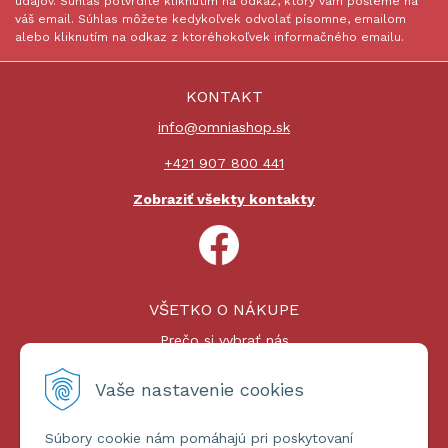
údajov. Súhlas potvrdíte kliknutím na odkaz, ktorý vám pošleme na
váš email. Súhlas môžete kedykoľvek odvolať písomne, emailom
alebo kliknutím na odkaz z ktoréhokoľvek informačného emailu.
KONTAKT
info@omniashop.sk
+421 907 800 441
Zobraziť všekty kontakty
VŠETKO O NÁKUPE
Prečo si vybrať nás
Nákupný proces
Platby a doprava
Vaše nastavenie cookies
Reklamačný poriadok
Súbory cookie nám pomáhajú pri poskytovaní