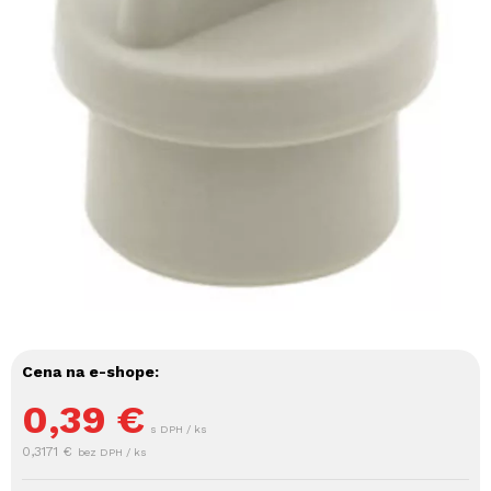
Cena na e-shope:
0,39
€
s DPH / ks
0,3171 €
bez DPH / ks