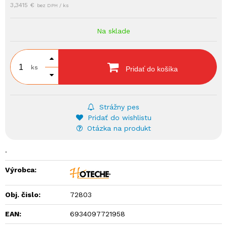
3,3415 €
bez DPH / ks
Na sklade
ks
Pridať do košíka
Strážny pes
Pridať do wishlistu
Otázka na produkt
.
Výrobca:
Obj. čislo:
72803
EAN:
6934097721958