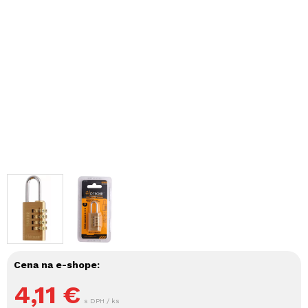
Cena na e-shope:
4,11
€
s DPH / ks