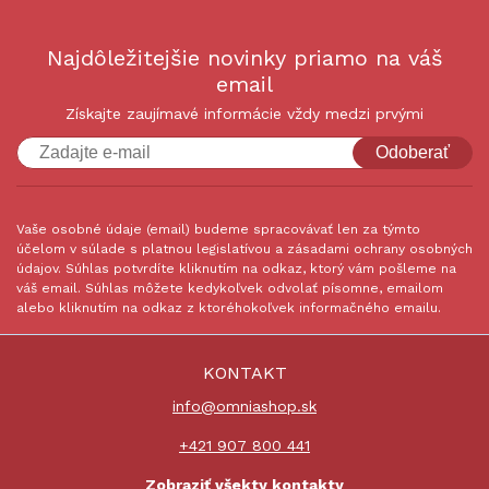
Najdôležitejšie novinky priamo na váš
email
Získajte zaujímavé informácie vždy medzi prvými
Odoberať
Vaše osobné údaje (email) budeme spracovávať len za týmto
účelom v súlade s platnou legislatívou a zásadami ochrany osobných
údajov. Súhlas potvrdíte kliknutím na odkaz, ktorý vám pošleme na
váš email. Súhlas môžete kedykoľvek odvolať písomne, emailom
alebo kliknutím na odkaz z ktoréhokoľvek informačného emailu.
KONTAKT
info@omniashop.sk
+421 907 800 441
Zobraziť všekty kontakty