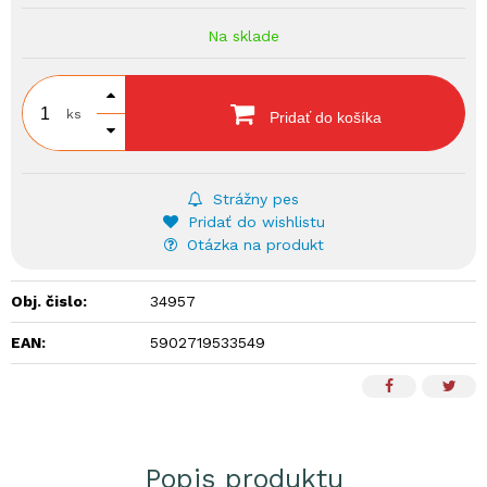
Na sklade
ks
Pridať do košíka
Strážny pes
Pridať do wishlistu
Otázka na produkt
Obj. čislo:
34957
EAN:
5902719533549
Popis produktu