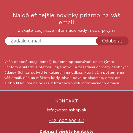
Najdôležitejšie novinky priamo na váš
email
Získajte zaujímavé informácie vždy medzi prvými
Odoberať
Vaše osobné údaje (email) budeme spracovávať len za týmto
účelom v súlade s platnou legislatívou a zásadami ochrany osobných
údajov. Súhlas potvrdíte kliknutím na odkaz, ktorý vám pošleme na
váš email. Súhlas môžete kedykoľvek odvolať písomne, emailom
alebo kliknutím na odkaz z ktoréhokoľvek informačného emailu.
KONTAKT
info@omniashop.sk
+421 907 800 441
Zobraziť všekty kontakty