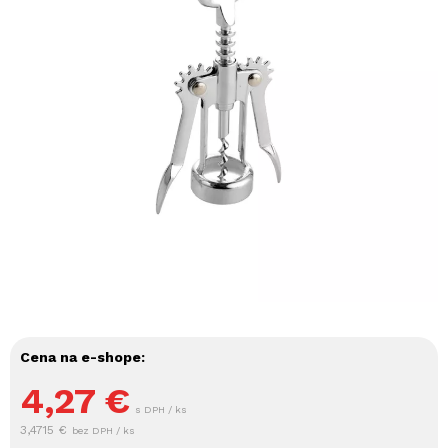
Cena na e-shope:
4,27
€
s DPH / ks
3,4715 €
bez DPH / ks