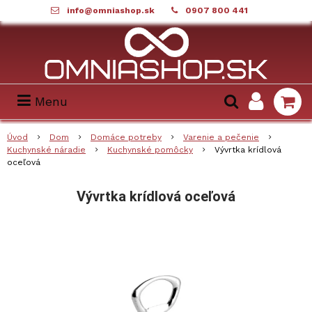
info@omniashop.sk
0907 800 441
Menu
Úvod
Dom
Domáce potreby
Varenie a pečenie
Kuchynské náradie
Kuchynské pomôcky
Vývrtka krídlová
oceľová
Vývrtka krídlová oceľová