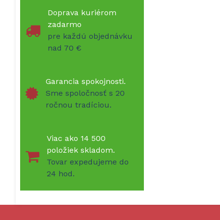
Doprava kuriérom
zadarmo
pre každú objednávku
nad 70 €
Garancia spokojnosti.
Sme spoločnosť s 20
ročnou tradíciou.
Viac ako 14 500
položiek skladom.
Tovar expedujeme do
24 hod.