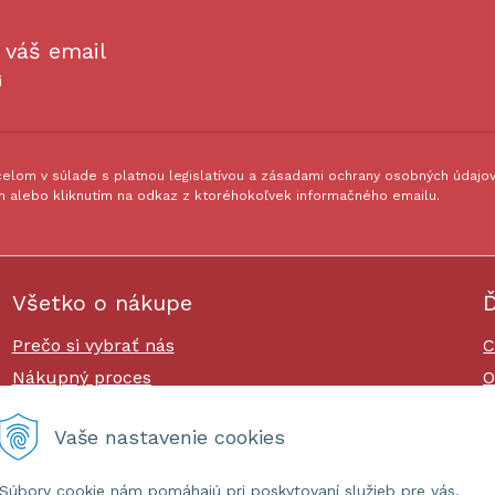
 váš email
i
lom v súlade s platnou legislatívou a zásadami ochrany osobných údajov.
 alebo kliknutím na odkaz z ktoréhokoľvek informačného emailu.
Všetko o nákupe
Ď
Prečo si vybrať nás
C
Nákupný proces
O
Platby a doprava
O
Vaše nastavenie cookies
Reklamačný poriadok
Súbory cookie nám pomáhajú pri poskytovaní služieb pre vás.