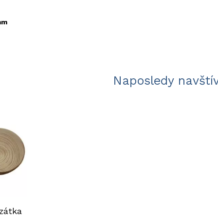
mm
Naposledy navští
zátka