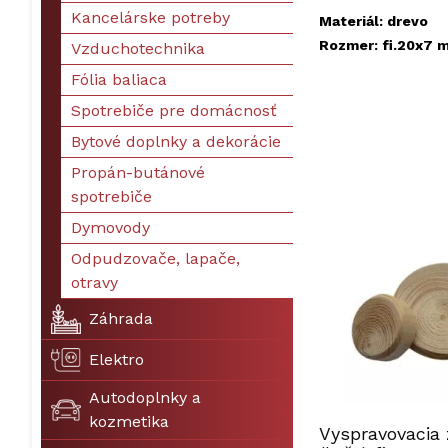
Kancelárske potreby
Materiál: drevo
Rozmer: fi.20x7 
Vzduchotechnika
Fólia baliaca
Spotrebiče pre domácnosť
Bytové doplnky a dekorácie
Propán-butánové
spotrebiče
Dymovody
Odpudzovače, lapače,
otravy
Záhrada
Elektro
Autodoplnky a
kozmetika
Vyspravovacia 