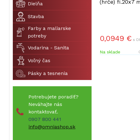
(hrče) fi.20x7
Dielňa
Stavba
Farby a maliarske
potreby
0,0949 €
s D
Vodarina - Sanita
Na sklade
Voľný čas
Pásky a tesnenia
Potrebujete poradiť?
Neváhajte nás
kontaktovať.
0907 800 441
info@omniashop.sk