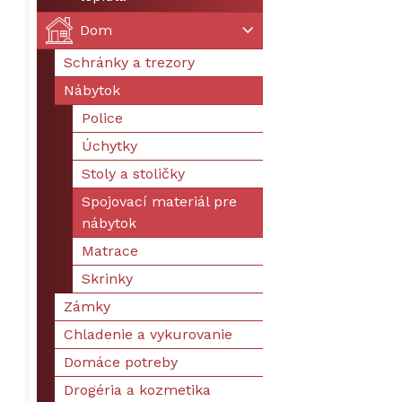
Dom
Schránky a trezory
Nábytok
Police
Úchytky
Stoly a stoličky
Spojovací materiál pre
nábytok
Matrace
Skrinky
Zámky
Chladenie a vykurovanie
Domáce potreby
Drogéria a kozmetika