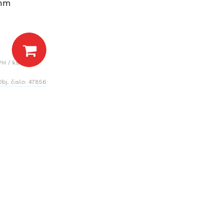
 mm
PH / ks
Obj. čislo:
47856