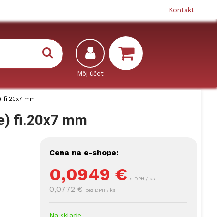
Kontakt
) fi.20x7 mm
e) fi.20x7 mm
Cena na e-shope:
0,0949
€
s DPH / ks
0,0772 €
bez DPH / ks
Na sklade