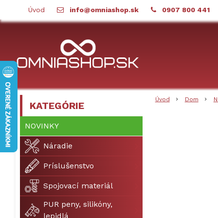
Úvod
info@omniashop.sk
0907 800 441
Úvod
Dom
N
KATEGÓRIE
NOVINKY
Náradie
Príslušenstvo
Spojovací materiál
PUR peny, silikóny,
lepidlá