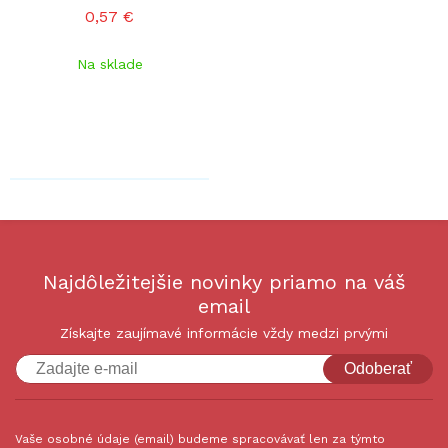
0,57 €
Na sklade
Najdôležitejšie novinky priamo na váš
email
Získajte zaujímavé informácie vždy medzi prvými
Odoberať
Vaše osobné údaje (email) budeme spracovávať len za týmto