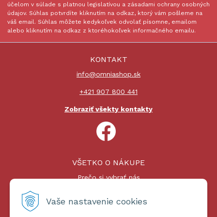
účelom v súlade s platnou legislatívou a zásadami ochrany osobných
údajov. Súhlas potvrdíte kliknutím na odkaz, ktorý vám pošleme na
váš email. Súhlas môžete kedykoľvek odvolať písomne, emailom
alebo kliknutím na odkaz z ktoréhokoľvek informačného emailu.
KONTAKT
info@omniashop.sk
+421 907 800 441
Zobraziť všekty kontakty
VŠETKO O NÁKUPE
Prečo si vybrať nás
Nákupný proces
Platby a doprava
Vaše nastavenie cookies
Reklamačný poriadok