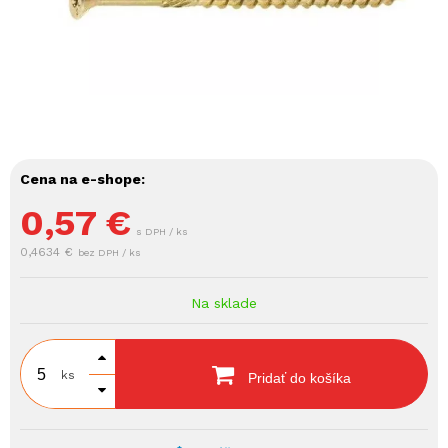
Cena na e-shope:
0,57
€
s DPH / ks
0,4634 €
bez DPH / ks
Na sklade
ks
Pridať do košíka