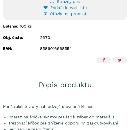
Strážny pes
Pridať do wishlistu
Otázka na produkt
Balenie: 100 ks
Obj. čislo:
2670
EAN:
8586016668554
Popis produktu
Konštrukčné vruty nahrádzajú stavebné kllince
prierez na špičke skrutky pre lepší záber do materiálu
frézovací kŕčok pre zníženie odporu pri zaskrutkovávaní
nevyžaduje predvŕtanie