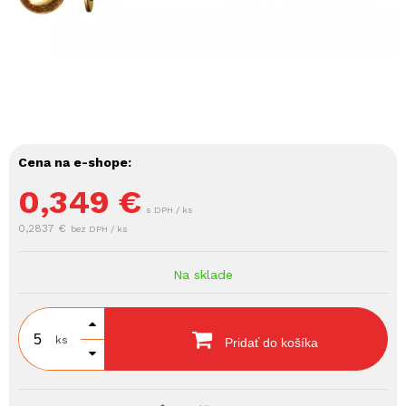
Cena na e-shope:
0,349
€
s DPH / ks
0,2837 €
bez DPH / ks
Na sklade
ks
Pridať do košíka