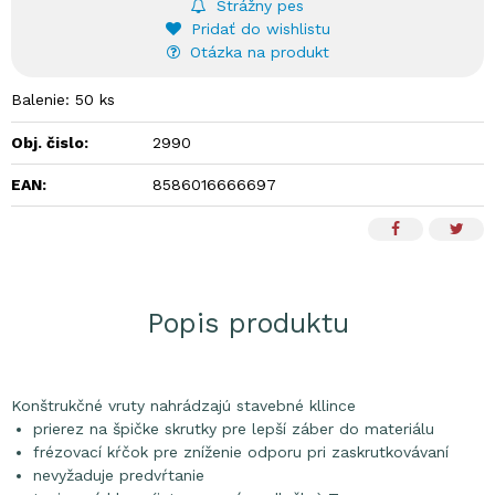
Strážny pes
Pridať do wishlistu
Otázka na produkt
Balenie: 50 ks
Obj. čislo:
2990
EAN:
8586016666697
Popis produktu
Konštrukčné vruty nahrádzajú stavebné kllince
prierez na špičke skrutky pre lepší záber do materiálu
frézovací kŕčok pre zníženie odporu pri zaskrutkovávaní
nevyžaduje predvŕtanie