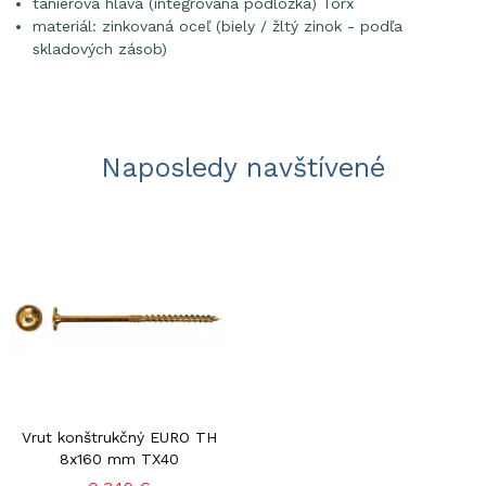
tanierová hlava (integrovaná podložka) Torx
materiál: zinkovaná oceľ (biely / žltý zinok - podľa
skladových zásob)
Naposledy navštívené
Vrut konštrukčný EURO TH
8x160 mm TX40