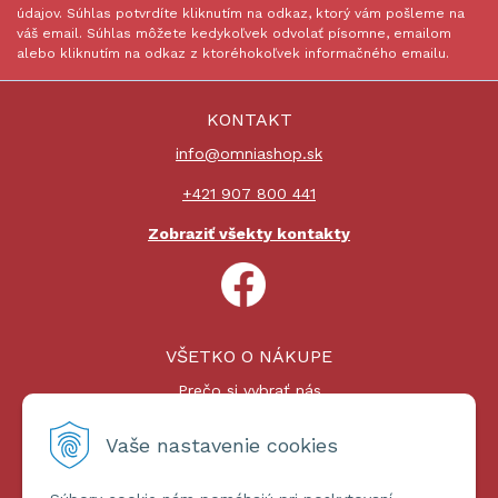
údajov. Súhlas potvrdíte kliknutím na odkaz, ktorý vám pošleme na
váš email. Súhlas môžete kedykoľvek odvolať písomne, emailom
alebo kliknutím na odkaz z ktoréhokoľvek informačného emailu.
KONTAKT
info@omniashop.sk
+421 907 800 441
Zobraziť všekty kontakty
VŠETKO O NÁKUPE
Prečo si vybrať nás
Nákupný proces
Platby a doprava
Vaše nastavenie cookies
Reklamačný poriadok