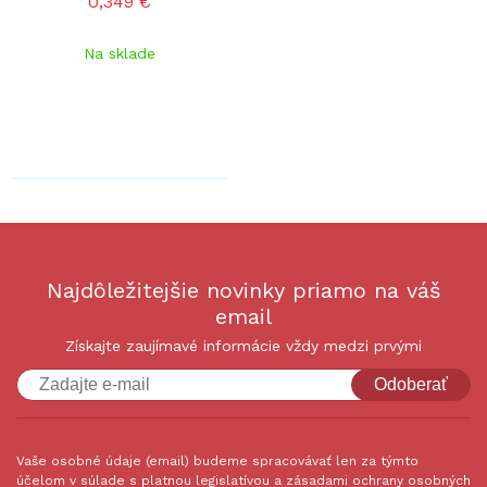
0,349 €
Na sklade
Najdôležitejšie novinky priamo na váš
email
Získajte zaujímavé informácie vždy medzi prvými
Odoberať
Vaše osobné údaje (email) budeme spracovávať len za týmto
účelom v súlade s platnou legislatívou a zásadami ochrany osobných