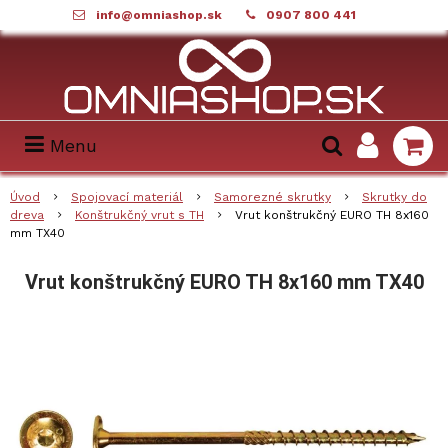
info@omniashop.sk
0907 800 441
Menu
Úvod
Spojovací materiál
Samorezné skrutky
Skrutky do
dreva
Konštrukčný vrut s TH
Vrut konštrukčný EURO TH 8x160
mm TX40
Vrut konštrukčný EURO TH 8x160 mm TX40