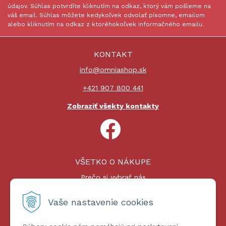
údajov. Súhlas potvrdíte kliknutím na odkaz, ktorý vám pošleme na
váš email. Súhlas môžete kedykoľvek odvolať písomne, emailom
alebo kliknutím na odkaz z ktoréhokoľvek informačného emailu.
KONTAKT
info@omniashop.sk
+421 907 800 441
Zobraziť všekty kontakty
VŠETKO O NÁKUPE
Prečo si vybrať nás
Nákupný proces
Platby a doprava
Vaše nastavenie cookies
Reklamačný poriadok