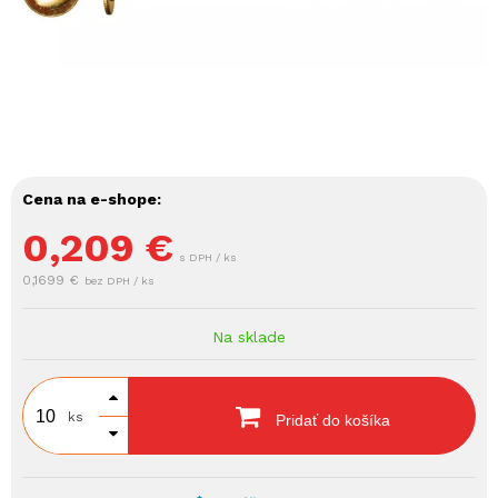
Cena na e-shope:
0,209
€
s DPH / ks
0,1699 €
bez DPH / ks
Na sklade
ks
Pridať do košíka