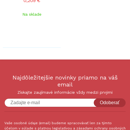
0,209 €
Na sklade
Najdôležitejšie novinky priamo na váš
email
Získajte zaujímavé informácie vždy medzi prvými
Odoberať
Vaše osobné údaje (email) budeme spracovávať len za týmto
účelom v súlade s platnou legislatívou a zásadami ochrany osobných