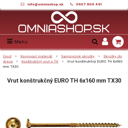
info@omniashop.sk
0907 800 441
Menu
Úvod
Spojovací materiál
Samorezné skrutky
Skrutky do
dreva
Konštrukčný vrut s TH
Vrut konštrukčný EURO TH 6x160
mm TX30
Vrut konštrukčný EURO TH 6x160 mm TX30