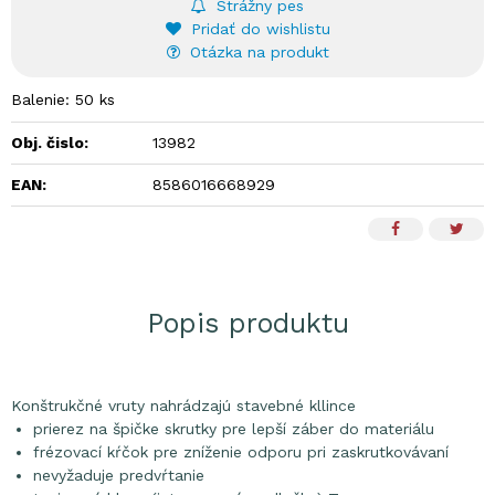
Strážny pes
Pridať do wishlistu
Otázka na produkt
Balenie: 50 ks
Obj. čislo:
13982
EAN:
8586016668929
Popis produktu
Konštrukčné vruty nahrádzajú stavebné kllince
prierez na špičke skrutky pre lepší záber do materiálu
frézovací kŕčok pre zníženie odporu pri zaskrutkovávaní
nevyžaduje predvŕtanie