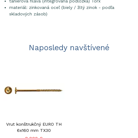
tanierová hlava (integrovaná podložka) Torx
materiál: zinkovaná oceľ (biely / žltý zinok - podľa
skladových zásob)
Naposledy navštívené
Vrut konštrukčný EURO TH
6x160 mm TX30