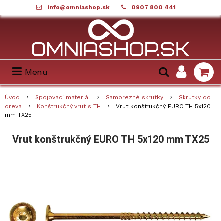
info@omniashop.sk
0907 800 441
Menu
Úvod
Spojovací materiál
Samorezné skrutky
Skrutky do
dreva
Konštrukčný vrut s TH
Vrut konštrukčný EURO TH 5x120
mm TX25
Vrut konštrukčný EURO TH 5x120 mm TX25