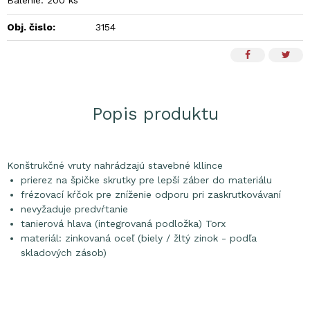
Balenie: 200 ks
Obj. čislo:
3154
Popis produktu
Konštrukčné vruty nahrádzajú stavebné kllince
prierez na špičke skrutky pre lepší záber do materiálu
frézovací kŕčok pre zníženie odporu pri zaskrutkovávaní
nevyžaduje predvŕtanie
tanierová hlava (integrovaná podložka) Torx
materiál: zinkovaná oceľ (biely / žltý zinok - podľa
skladových zásob)