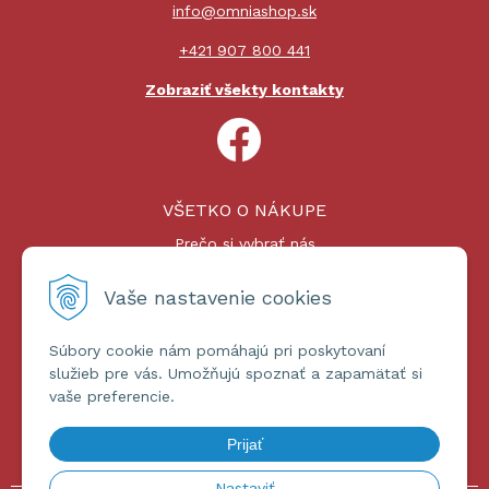
info@omniashop.sk
+421 907 800 441
Zobraziť všekty kontakty
VŠETKO O NÁKUPE
Prečo si vybrať nás
Nákupný proces
Platby a doprava
Vaše nastavenie cookies
Reklamačný poriadok
Súbory cookie nám pomáhajú pri poskytovaní
ĎALŠIE INFORMÁCIE
služieb pre vás. Umožňujú spoznať a zapamätať si
vaše preferencie.
Certifikáty
Obchodné podmienky
Prijať
Ochrana osobných údajov
Nastaviť