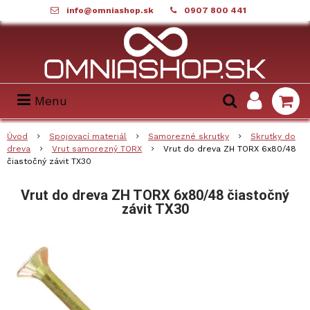
info@omniashop.sk
0907 800 441
Menu
Úvod
Spojovací materiál
Samorezné skrutky
Skrutky do
dreva
Vrut samorezný TORX
Vrut do dreva ZH TORX 6x80/48
čiastočný závit TX30
Vrut do dreva ZH TORX 6x80/48 čiastočný
závit TX30