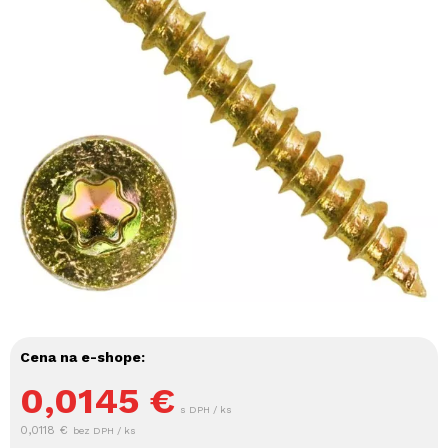
Cena na e-shope:
0,0145
€
s DPH / ks
0,0118 €
bez DPH / ks