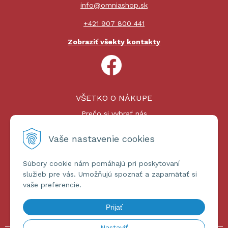
info@omniashop.sk
+421 907 800 441
Zobraziť všekty kontakty
VŠETKO O NÁKUPE
Prečo si vybrať nás
Nákupný proces
Platby a doprava
Vaše nastavenie cookies
Reklamačný poriadok
Súbory cookie nám pomáhajú pri poskytovaní
ĎALŠIE INFORMÁCIE
služieb pre vás. Umožňujú spoznať a zapamätať si
vaše preferencie.
Certifikáty
Obchodné podmienky
Prijať
Ochrana osobných údajov
Nastaviť