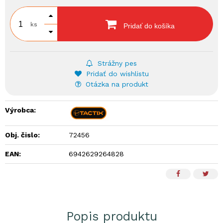
ks
Pridať do košíka
Strážny pes
Pridať do wishlistu
Otázka na produkt
Výrobca:
Obj. čislo:
72456
EAN:
6942629264828
Popis produktu