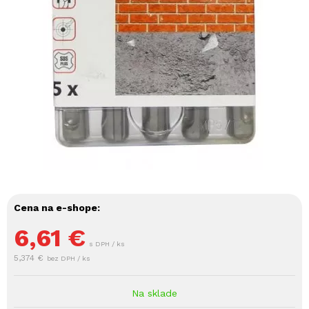
Cena na e-shope:
6,61
€
s DPH / ks
5,374 €
bez DPH / ks
Na sklade