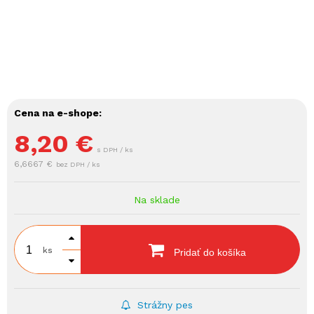
Cena na e-shope:
8,20
€
s DPH / ks
6,6667 €
bez DPH / ks
Na sklade
ks
Pridať do košíka
Strážny pes