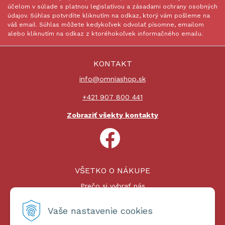
účelom v súlade s platnou legislatívou a zásadami ochrany osobných
údajov. Súhlas potvrdíte kliknutím na odkaz, ktorý vám pošleme na
váš email. Súhlas môžete kedykoľvek odvolať písomne, emailom
alebo kliknutím na odkaz z ktoréhokoľvek informačného emailu.
KONTAKT
info@omniashop.sk
+421 907 800 441
Zobraziť všekty kontakty
VŠETKO O NÁKUPE
Prečo si vybrať nás
Nákupný proces
Platby a doprava
Vaše nastavenie cookies
Reklamačný poriadok