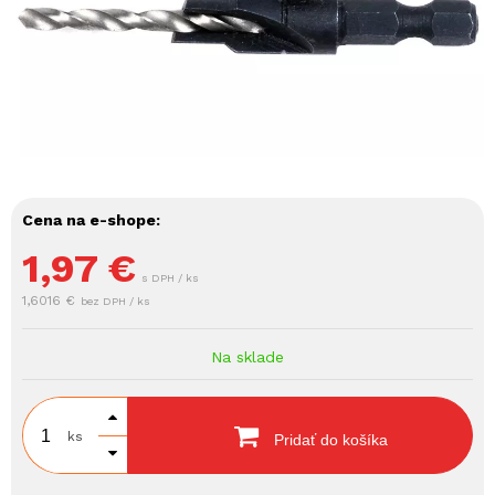
Cena na e-shope:
1,97
€
s DPH / ks
1,6016 €
bez DPH / ks
Na sklade
ks
Pridať do košíka