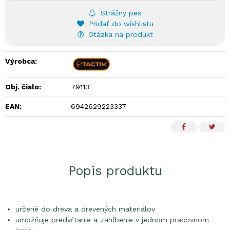
Strážny pes
Pridať do wishlistu
Otázka na produkt
Výrobca:
Obj. čislo:
79113
EAN:
6942629223337
Popis produktu
určené do dreva a drevených materiálov
umožňuje predvŕtanie a zahĺbenie v jednom pracovnom