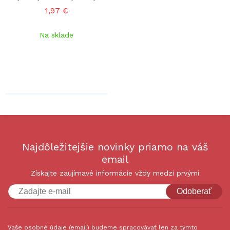
1,97 €
Na sklade
Najdôležitejšie novinky priamo na váš
email
Získajte zaujímavé informácie vždy medzi prvými
Odoberať
Vaše osobné údaje (email) budeme spracovávať len za týmto