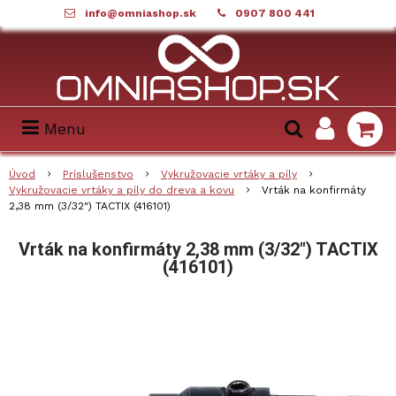
info@omniashop.sk
0907 800 441
Menu
Úvod
Príslušenstvo
Vykružovacie vrtáky a píly
Vykružovacie vrtáky a píly do dreva a kovu
Vrták na konfirmáty
2,38 mm (3/32") TACTIX (416101)
Vrták na konfirmáty 2,38 mm (3/32") TACTIX
(416101)