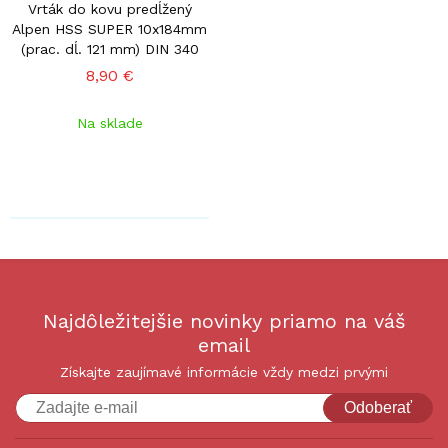
Vrták do kovu predĺžený
Alpen HSS SUPER 10x184mm
(prac. dĺ. 121 mm) DIN 340
8,90 €
Na sklade
Najdôležitejšie novinky priamo na váš
email
Získajte zaujímavé informácie vždy medzi prvými
Odoberať