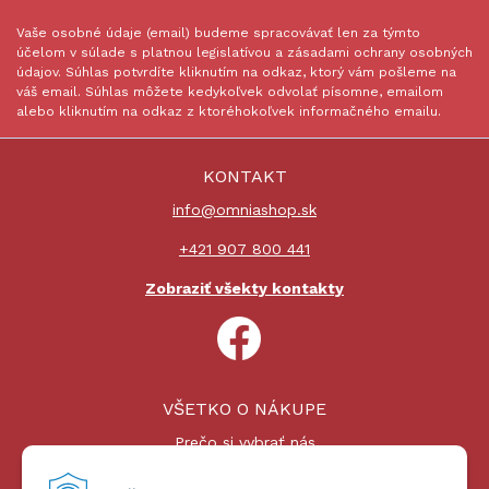
Vaše osobné údaje (email) budeme spracovávať len za týmto
účelom v súlade s platnou legislatívou a zásadami ochrany osobných
údajov. Súhlas potvrdíte kliknutím na odkaz, ktorý vám pošleme na
váš email. Súhlas môžete kedykoľvek odvolať písomne, emailom
alebo kliknutím na odkaz z ktoréhokoľvek informačného emailu.
KONTAKT
info@omniashop.sk
+421 907 800 441
Zobraziť všekty kontakty
VŠETKO O NÁKUPE
Prečo si vybrať nás
Nákupný proces
Platby a doprava