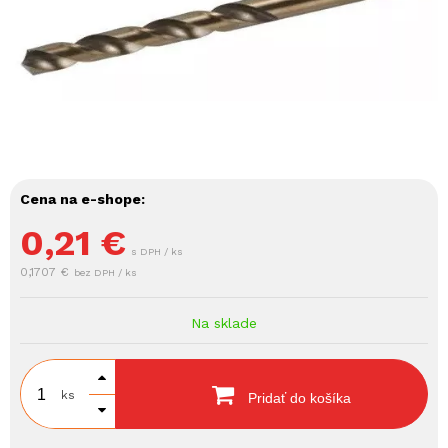
Cena na e-shope:
0,21
€
s DPH / ks
0,1707 €
bez DPH / ks
Na sklade
ks
Pridať do košíka