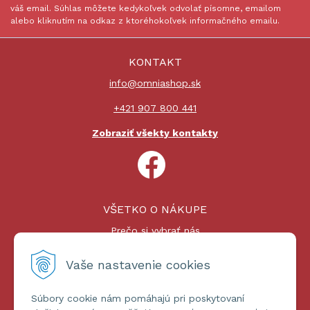
váš email. Súhlas môžete kedykoľvek odvolať písomne, emailom
alebo kliknutím na odkaz z ktoréhokoľvek informačného emailu.
KONTAKT
info@omniashop.sk
+421 907 800 441
Zobraziť všekty kontakty
VŠETKO O NÁKUPE
Prečo si vybrať nás
Nákupný proces
Platby a doprava
Vaše nastavenie cookies
Reklamačný poriadok
Súbory cookie nám pomáhajú pri poskytovaní