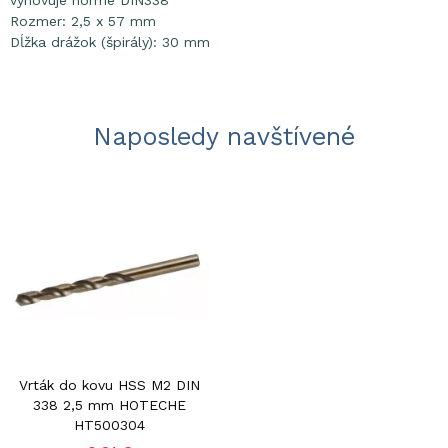
vyhovuje norme DIN338
Rozmer: 2,5 x 57 mm
Dĺžka drážok (špirály): 30 mm
Naposledy navštívené
Vrták do kovu HSS M2 DIN
338 2,5 mm HOTECHE
HT500304