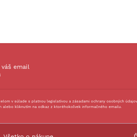
 váš email
i
lom v súlade s platnou legislatívou a zásadami ochrany osobných údajov.
 alebo kliknutím na odkaz z ktoréhokoľvek informačného emailu.
Všetko o nákupe
Ď