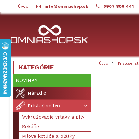
Úvod
info@omniashop.sk
0907 800 441
Úvod
Príslušenst
KATEGÓRIE
NOVINKY
Náradie
Príslušenstvo
Vykružovacie vrtáky a píly
Sekáče
Pílové kotúče a plátky