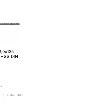
6,0x135
 HSS DIN
ks
Obj. čislo:
3403