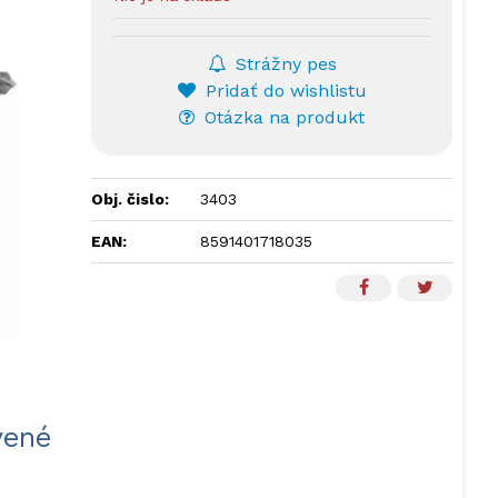
Strážny pes
Pridať do wishlistu
Otázka na produkt
Obj. čislo:
3403
EAN:
8591401718035
vené