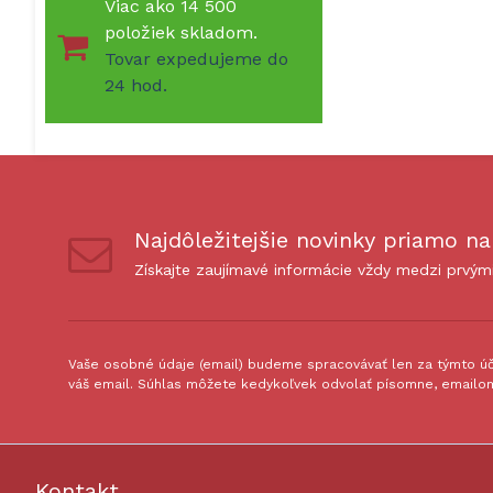
Viac ako 14 500
položiek skladom.
Tovar expedujeme do
24 hod.
Najdôležitejšie novinky priamo na
Získajte zaujímavé informácie vždy medzi prvým
Vaše osobné údaje (email) budeme spracovávať len za týmto úče
váš email. Súhlas môžete kedykoľvek odvolať písomne, emailom
Kontakt