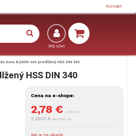
Kontakt
 do kovu 6,0x135 mm predĺžený HSS DIN 340
dĺžený HSS DIN 340
Cena na e-shope:
2,78
€
s DPH / ks
2,2602 €
bez DPH / ks
Nie je na sklade