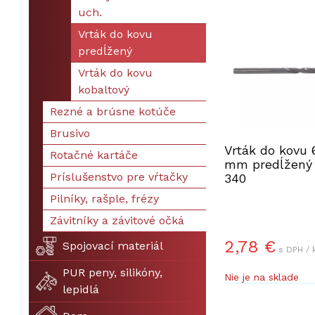
uch.
Vrták do kovu
predĺžený
Vrták do kovu
kobaltový
Rezné a brúsne kotúče
Brusivo
Vrták do kovu 
Rotačné kartáče
mm predĺžený
Príslušenstvo pre vŕtačky
340
Pilníky, rašple, frézy
Závitníky a závitové očká
2,78 €
Spojovací materiál
s DPH / 
PUR peny, silikóny,
Nie je na sklade
lepidlá