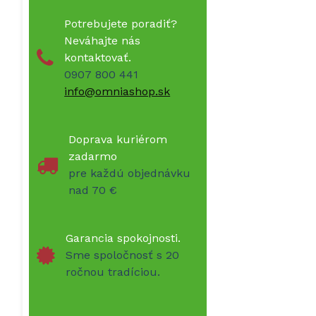
Potrebujete poradiť?
Neváhajte nás
kontaktovať.
0907 800 441
info@omniashop.sk
Doprava kuriérom
zadarmo
pre každú objednávku
nad 70 €
Garancia spokojnosti.
Sme spoločnosť s 20
ročnou tradíciou.