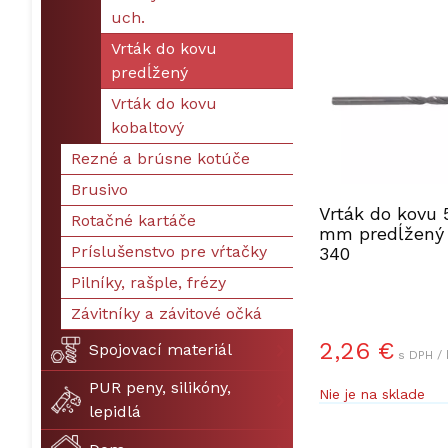
uch.
Vrták do kovu
predĺžený
Vrták do kovu
kobaltový
Rezné a brúsne kotúče
Brusivo
Vrták do kovu 
Rotačné kartáče
mm predĺžený
Príslušenstvo pre vŕtačky
340
Pilníky, rašple, frézy
Závitníky a závitové očká
2,26 €
Spojovací materiál
s DPH / 
PUR peny, silikóny,
Nie je na sklade
lepidlá