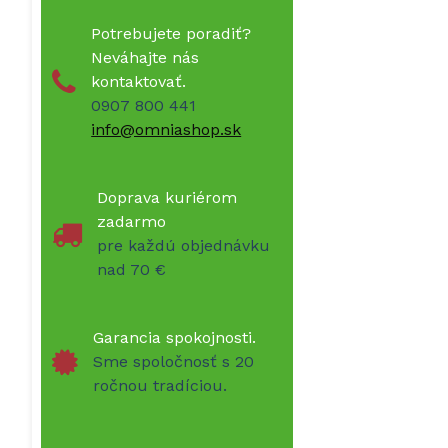
Potrebujete poradiť?
Neváhajte nás
kontaktovať.
0907 800 441
info@omniashop.sk
Doprava kuriérom
zadarmo
pre každú objednávku
nad 70 €
Garancia spokojnosti.
Sme spoločnosť s 20
ročnou tradíciou.