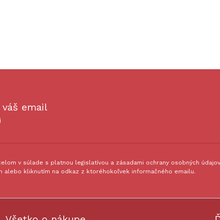
 váš email
i
lom v súlade s platnou legislatívou a zásadami ochrany osobných údajov.
 alebo kliknutím na odkaz z ktoréhokoľvek informačného emailu.
Všetko o nákupe
Ď