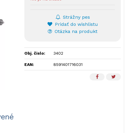
Strážny pes
Pridať do wishlistu
Otázka na produkt
Obj. čislo:
3402
EAN:
8591401716031
vené