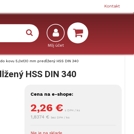
Kontakt
 do kovu 5,0x130 mm predĺžený HSS DIN 340
dĺžený HSS DIN 340
Cena na e-shope:
2,26
€
s DPH / ks
1,8374 €
bez DPH / ks
Nie je na sklade