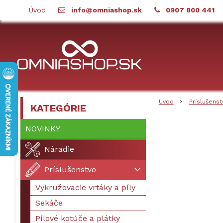
Úvod
info@omniashop.sk
0907 800 441
Úvod
Príslušenst
KATEGÓRIE
NOVINKY
Náradie
Príslušenstvo
Vykružovacie vrtáky a píly
Sekáče
Pílové kotúče a plátky