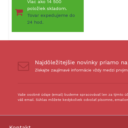
Viac ako 14 500
položiek skladom.
Tovar expedujeme do
24 hod.
Najdôležitejšie novinky priamo na
Získajte zaujímavé informácie vždy medzi prvým
Vaše osobné údaje (email) budeme spracovávať len za týmto úče
váš email. Súhlas môžete kedykoľvek odvolať písomne, emailom
Kontakt