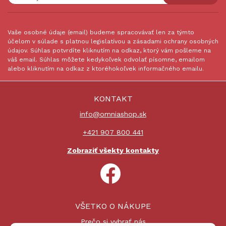
Vaše osobné údaje (email) budeme spracovávať len za týmto
účelom v súlade s platnou legislatívou a zásadami ochrany osobných
údajov. Súhlas potvrdíte kliknutím na odkaz, ktorý vám pošleme na
váš email. Súhlas môžete kedykoľvek odvolať písomne, emailom
alebo kliknutím na odkaz z ktoréhokoľvek informačného emailu.
KONTAKT
info@omniashop.sk
+421 907 800 441
Zobraziť všekty kontakty
VŠETKO O NÁKUPE
Prečo si vybrať nás