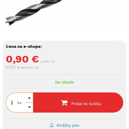
Cena na e-shope:
0,90
€
s DPH / ks
0,7317 €
bez DPH / ks
Na sklade
ks
Pridať do košíka
Strážny pes