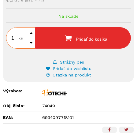
47,0732 €
bez DPH / ks
Na sklade
ks
Pridať do košíka
Strážny pes
Pridať do wishlistu
Otázka na produkt
Výrobca:
Obj. čislo:
74049
EAN:
6934097718101