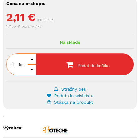
Cena na e-shope:
2,11
€
s DPH / ks
1,7155 €
bez DPH / ks
Na sklade
ks
Pridať do košíka
Strážny pes
Pridať do wishlistu
Otázka na produkt
.
Výrobca: