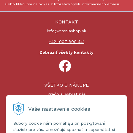
alebo kliknutím na odkaz z ktoréhokoľvek informačného emailu.
KONTAKT
info@omniashop.sk
+421 907 800 441
Zobraziť všekty kontakty
VŠETKO O NÁKUPE
Prečo si vybrať nás
Nákupný proces
Platby a doprava
Vaše nastavenie cookies
Reklamačný poriadok
Súbory cookie nám pomáhajú pri poskytovaní
ĎALŠIE INFORMÁCIE
služieb pre vás. Umožňujú spoznať a zapamätať si