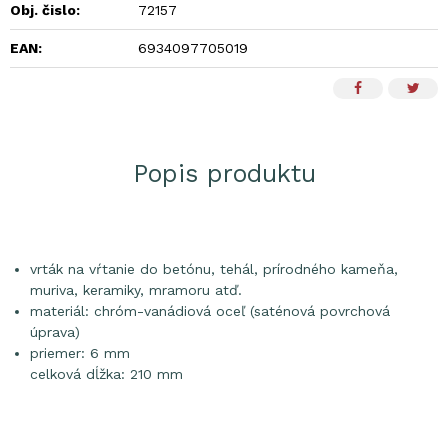
Obj. čislo:
72157
EAN:
6934097705019
Popis produktu
vrták na vŕtanie do betónu, tehál, prírodného kameňa,
muriva, keramiky, mramoru atď.
materiál: chróm-vanádiová oceľ (saténová povrchová
úprava)
priemer: 6 mm
celková dĺžka: 210 mm