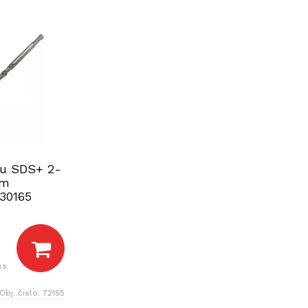
nu SDS+ 2-
mm
30165
ks
Obj. čislo:
72155