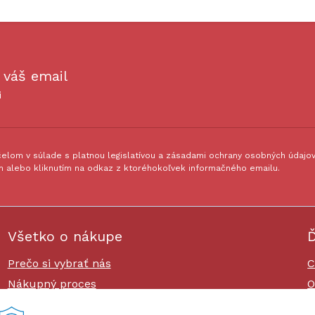
 váš email
i
lom v súlade s platnou legislatívou a zásadami ochrany osobných údajov.
 alebo kliknutím na odkaz z ktoréhokoľvek informačného emailu.
Všetko o nákupe
Ď
Prečo si vybrať nás
C
Nákupný proces
O
Platby a doprava
O