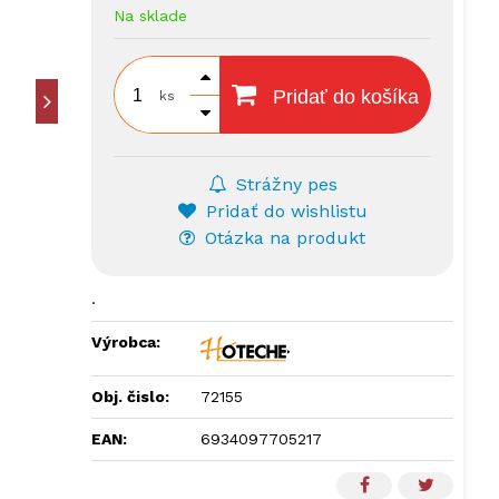
Na sklade
Pridať do košíka
ks
Strážny pes
Pridať do wishlistu
Otázka na produkt
.
Výrobca:
Obj. čislo:
72155
EAN:
6934097705217