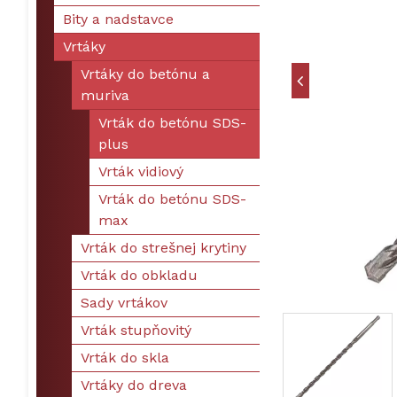
Bity a nadstavce
Vrtáky
Vrtáky do betónu a
muriva
Vrták do betónu SDS-
plus
Vrták vidiový
Vrták do betónu SDS-
max
Vrták do strešnej krytiny
Vrták do obkladu
Sady vrtákov
Vrták stupňovitý
Vrták do skla
Vrtáky do dreva