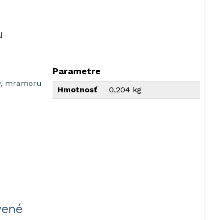
u
Parametre
ky, mramoru
Hmotnosť
0,204 kg
vené