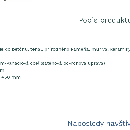
Popis produkt
nie do betónu, tehál, prírodného kameňa, muriva, kerami
óm-vanádiová oceľ (saténová povrchová úprava)
mm
a: 450 mm
Naposledy navští