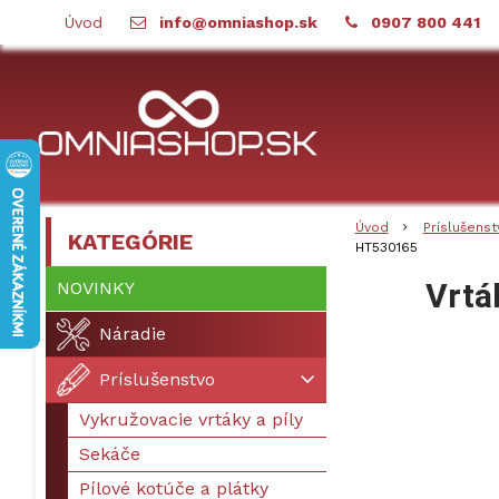
Úvod
info@omniashop.sk
0907 800 441
Úvod
Príslušenst
KATEGÓRIE
HT530165
Vrtá
NOVINKY
Náradie
Príslušenstvo
Vykružovacie vrtáky a píly
Sekáče
Pílové kotúče a plátky