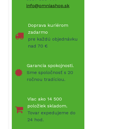
info@omniashop.sk
Doprava kuriérom
zadarmo
pre každú objednávku
nad 70 €
Garancia spokojnosti.
Sme spoločnosť s 20
ročnou tradíciou.
Viac ako 14 500
položiek skladom.
Tovar expedujeme do
24 hod.