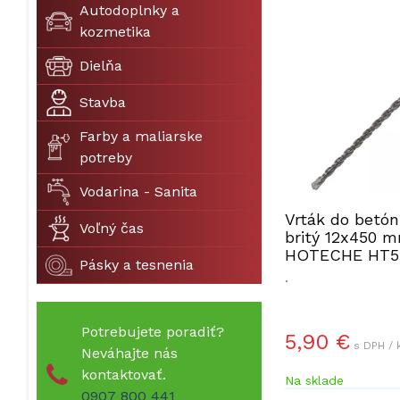
Autodoplnky a
kozmetika
Dielňa
Stavba
Farby a maliarske
potreby
Vodarina - Sanita
Vrták do betó
Voľný čas
britý 12x450 
HOTECHE HT5
Pásky a tesnenia
.
Potrebujete poradiť?
5,90 €
s DPH / 
Neváhajte nás
kontaktovať.
Na sklade
0907 800 441