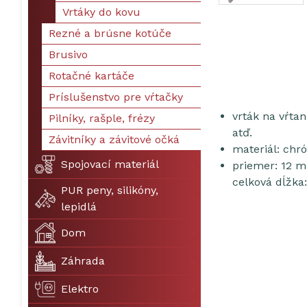
Vrtáky do kovu
Rezné a brúsne kotúče
Brusivo
Rotačné kartáče
Príslušenstvo pre vŕtačky
vrták na vŕta
Pilníky, rašple, frézy
atď.
Závitníky a závitové očká
materiál: chr
Spojovací materiál
priemer: 12 
celková dĺžk
PUR peny, silikóny,
lepidlá
Dom
Záhrada
Elektro