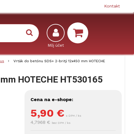
Kontakt
lus
Vrták do betónu SDS+ 2-britý 12x450 mm HOTECHE
450 mm HOTECHE HT530165
Cena na e-shope:
5,90
€
s DPH / ks
4,7968 €
bez DPH / ks