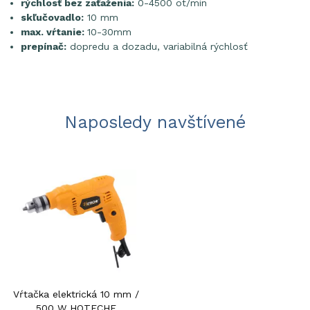
rýchlosť bez zaťaženia:
0-4500 ot/min
skľučovadlo:
10 mm
max. vŕtanie:
10-30mm
prepínač:
dopredu a dozadu, variabilná rýchlosť
Naposledy navštívené
Vŕtačka elektrická 10 mm /
500 W HOTECHE