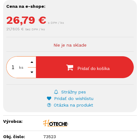
Cena na e-shope:
26,79
€
s DPH / ks
21,7805 €
bez DPH / ks
Nie je na sklade
ks
Pridať do košíka
Strážny pes
Pridať do wishlistu
Otázka na produkt
Výrobca:
Obj. čislo:
73523