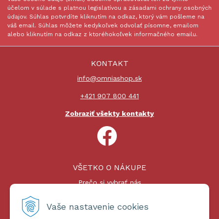
účelom v súlade s platnou legislatívou a zásadami ochrany osobných
údajov. Súhlas potvrdíte kliknutím na odkaz, ktorý vám pošleme na
váš email. Súhlas môžete kedykoľvek odvolať písomne, emailom
alebo kliknutím na odkaz z ktoréhokoľvek informačného emailu.
KONTAKT
info@omniashop.sk
+421 907 800 441
Zobraziť všekty kontakty
VŠETKO O NÁKUPE
Prečo si vybrať nás
Nákupný proces
Platby a doprava
Vaše nastavenie cookies
Reklamačný poriadok