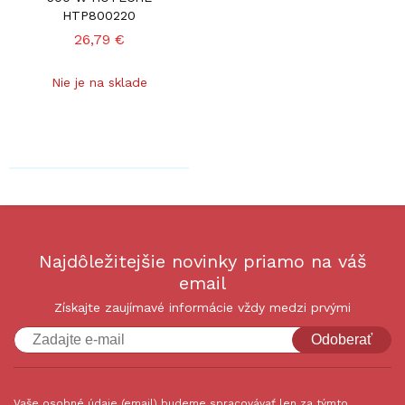
HTP800220
26,79 €
Nie je na sklade
Najdôležitejšie novinky priamo na váš
email
Získajte zaujímavé informácie vždy medzi prvými
Odoberať
Vaše osobné údaje (email) budeme spracovávať len za týmto