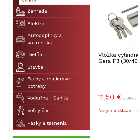
Záhrada
Elektro
Autodoplnky a
kozmetika
Dielňa
Vložka cylindri
Gera F3 (30/4
Stavba
Farby a maliarske
potreby
11,50 €
Vodarina - Sanita
s DPH /
Voľný čas
Nie je na sklade
Pásky a tesnenia