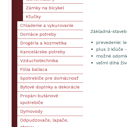
Zámky na bicykel
Kľučky
Chladenie a vykurovanie
Základná-staveb
Domáce potreby
prevedenie: l
Drogéria a kozmetika
plus 3 kľúče 
Kancelárske potreby
možné odomkn
Vzduchotechnika
veľmi dlhá ži
Fólia baliaca
Spotrebiče pre domácnosť
Bytové doplnky a dekorácie
Propán-butánové
spotrebiče
Dymovody
Odpudzovače, lapače,
otravy