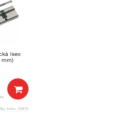
cká Iseo
0 mm)
 ks
Obj. čislo:
23875