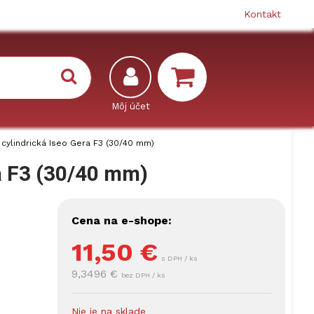
Kontakt
 cylindrická Iseo Gera F3 (30/40 mm)
a F3 (30/40 mm)
Cena na e-shope:
11,50
€
s DPH / ks
9,3496 €
bez DPH / ks
Nie je na sklade