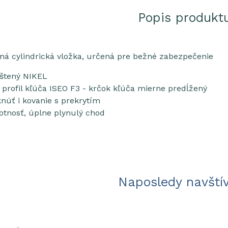
Popis produkt
ná cylindrická vložka, určená pre bežné zabezpečenie
eštený NIKEL
- profil kľúča ISEO F3 - krčok kľúča mierne predĺžený
úť i kovanie s prekrytím
votnosť, úplne plynulý chod
Naposledy navští