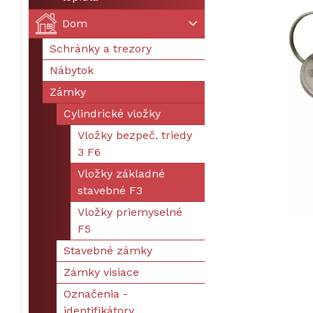
Dom
Schránky a trezory
Nábytok
Zámky
Cylindrické vložky
Vložky bezpeč. triedy
3 F6
Vložky základné
stavebné F3
Vložky priemyselné
F5
Stavebné zámky
Zámky visiace
Označenia -
identifikátory