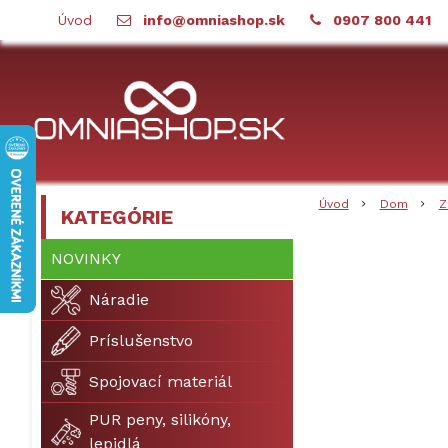
Úvod
info@omniashop.sk
0907 800 441
Úvod
Dom
Z
KATEGÓRIE
NOVINKY
Náradie
Príslušenstvo
Spojovací materiál
PUR peny, silikóny,
lepidlá