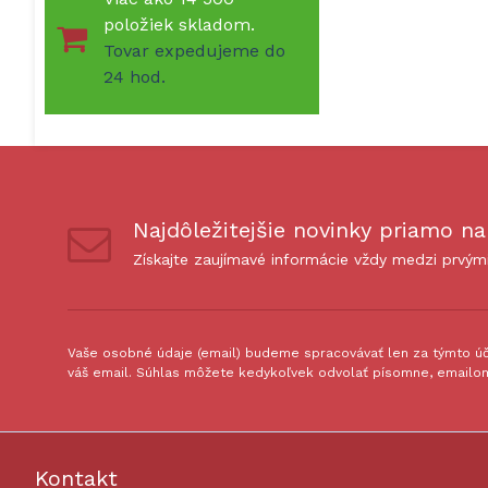
položiek skladom.
Tovar expedujeme do
24 hod.
Najdôležitejšie novinky priamo na
Získajte zaujímavé informácie vždy medzi prvým
Vaše osobné údaje (email) budeme spracovávať len za týmto úče
váš email. Súhlas môžete kedykoľvek odvolať písomne, emailom
Kontakt