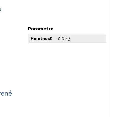
u
Parametre
Hmotnosť
0,3 kg
vené