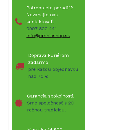
Potrebujete poradiť?
Neváhajte nás
kontaktovať.
0907 800 441
info@omniashop.sk
Doprava kuriérom
zadarmo
pre každú objednávku
nad 70 €
Garancia spokojnosti.
Sme spoločnosť s 20
ročnou tradíciou.
Viac ako 14 500