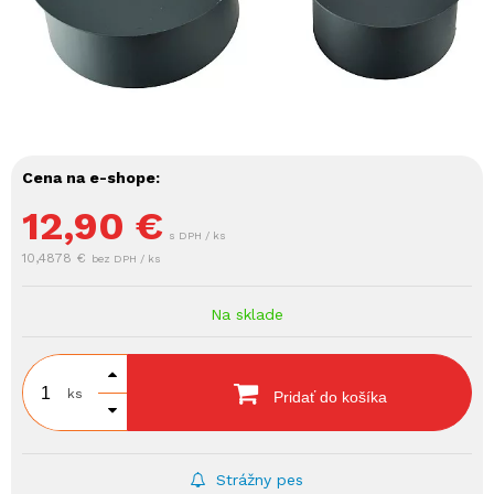
Cena na e-shope:
12,90
€
s DPH / ks
10,4878 €
bez DPH / ks
Na sklade
ks
Pridať do košíka
Strážny pes