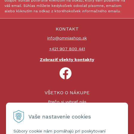
údajov. Súhlas potvrdíte kliknutím na odkaz, ktorý vám pošleme na
váš email. Súhlas môžete kedykoľvek odvolať písomne, emailom
alebo kliknutím na odkaz z ktoréhokoľvek informačného emailu.
KONTAKT
info@omniashop.sk
+421 907 800 441
Zobraziť všekty kontakty
VŠETKO O NÁKUPE
Prečo si vybrať nás
Nákupný proces
Platby a doprava
Vaše nastavenie cookies
Reklamačný poriadok
Súbory cookie nám pomáhajú pri poskytovaní