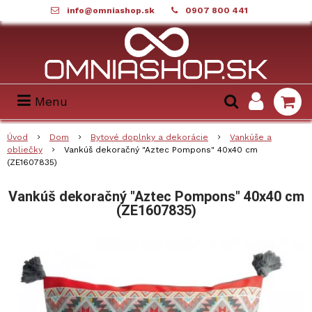
info@omniashop.sk
0907 800 441
Menu
Úvod
Dom
Bytové doplnky a dekorácie
Vankúše a
obliečky
Vankúš dekoračný "Aztec Pompons" 40x40 cm
(ZE1607835)
Vankúš dekoračný "Aztec Pompons" 40x40 cm
(ZE1607835)