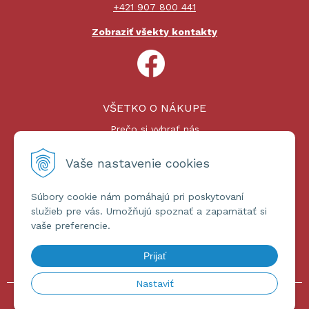
+421 907 800 441
Zobraziť všekty kontakty
VŠETKO O NÁKUPE
Prečo si vybrať nás
Nákupný proces
Platby a doprava
Vaše nastavenie cookies
Reklamačný poriadok
Súbory cookie nám pomáhajú pri poskytovaní
ĎALŠIE INFORMÁCIE
služieb pre vás. Umožňujú spoznať a zapamätať si
vaše preferencie.
Certifikáty
Obchodné podmienky
Prijať
Ochrana osobných údajov
Nastaviť
© 2026 omniashop.sk •
tvorba eshopu cez UNIobchod
,
webhosting
spoločnosti
WEBYGROUP