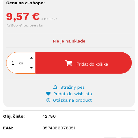
Cena na e-shope:
9,57
€
s DPH / ks
7,7805 €
bez DPH / ks
Nie je na sklade
ks
Pridať do košíka
Strážny pes
Pridať do wishlistu
Otázka na produkt
Obj. čislo:
42780
EAN:
3574386078351