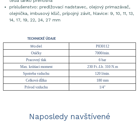
teda ľahko prenosná
príslušenstvo: predlžovací nadstavec, olejový primazávač,
olejnička, imbusový kľúč, prípojný závit, hlavice: 9, 10, 11, 13,
14, 17, 19, 22, 24, 27 mm
TECHNICKÉ ÚDAJE
Model
P830112
Otáčky
7000/min.
Pracovný tlak
6 bar
Max. krútiaci moment
230 Ft.-Lb. 310 N.m
Spotreba vzduchu
120 l/min.
Celková dĺžka
180 mm
Prívod vzduchu
1/4"
Naposledy navštívené