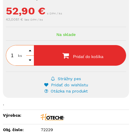
52,90
€
s DPH / ks
43,0081 €
bez DPH / ks
Na sklade
ks
Pridať do košíka
Strážny pes
Pridať do wishlistu
Otázka na produkt
.
Výrobca:
Obj. čislo:
72229