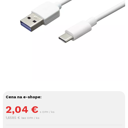
Cena na e-shope:
2,04
€
s DPH / ks
1,6585 €
bez DPH / ks