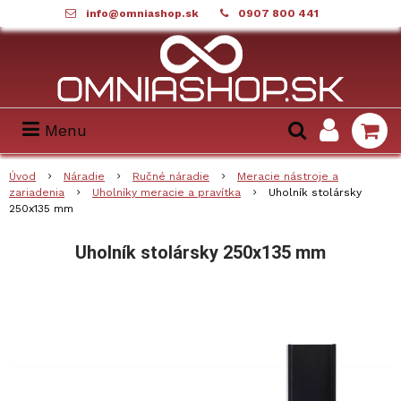
info@omniashop.sk
0907 800 441
Menu
Úvod
Náradie
Ručné náradie
Meracie nástroje a
zariadenia
Uholníky meracie a pravítka
Uholník stolársky
250x135 mm
Uholník stolársky 250x135 mm