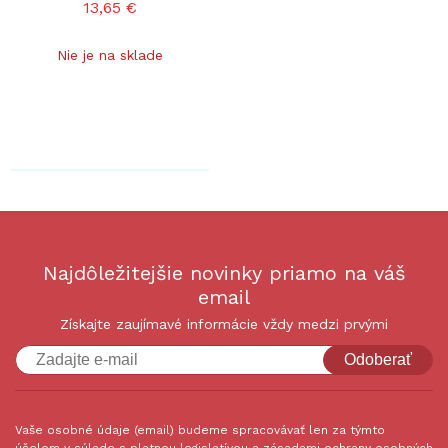
13,65 €
Nie je na sklade
Najdôležitejšie novinky priamo na váš
email
Získajte zaujímavé informácie vždy medzi prvými
Odoberať
Vaše osobné údaje (email) budeme spracovávať len za týmto