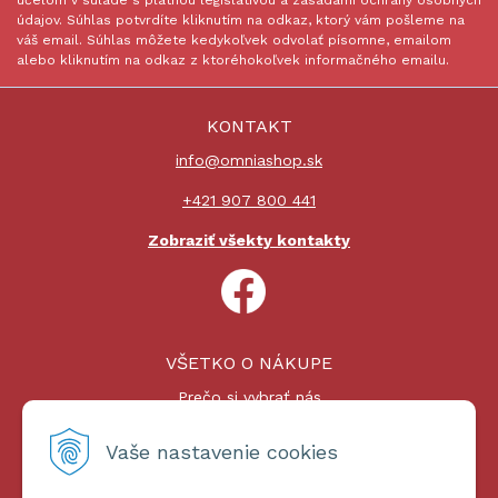
účelom v súlade s platnou legislatívou a zásadami ochrany osobných
údajov. Súhlas potvrdíte kliknutím na odkaz, ktorý vám pošleme na
váš email. Súhlas môžete kedykoľvek odvolať písomne, emailom
alebo kliknutím na odkaz z ktoréhokoľvek informačného emailu.
KONTAKT
info@omniashop.sk
+421 907 800 441
Zobraziť všekty kontakty
VŠETKO O NÁKUPE
Prečo si vybrať nás
Nákupný proces
Platby a doprava
Vaše nastavenie cookies
Reklamačný poriadok