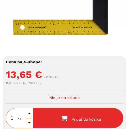
Cena na e-shope:
13,65
€
s DPH / ks
11,0976 €
bez DPH / ks
Nie je na sklade
ks
Pridať do košíka