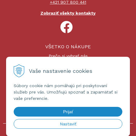
+421 907 800 441
Zobraziť všekty kontakty
VŠETKO O NÁKUPE
Prečo si vybrať nás
Nákupný proces
Platby a doprava
Vaše nastavenie cookies
Reklamačný poriadok
Súbory cookie nám pomáhajú pri poskytovaní
ĎALŠIE INFORMÁCIE
služieb pre vás. Umožňujú spoznať a zapamätať si
vaše preferencie.
Certifikáty
Obchodné podmienky
Prijať
Ochrana osobných údajov
Nastaviť
© 2026 omniashop.sk •
tvorba eshopu cez UNIobchod
,
webhosting
spoločnosti
WEBYGROUP