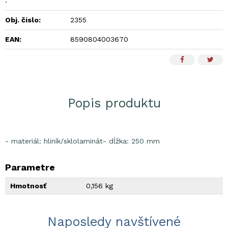
.
Obj. čislo:
2355
EAN:
8590804003670
Popis produktu
- materiál: hliník/sklolaminát- dĺžka: 250 mm
Parametre
Hmotnosť
0,156 kg
Naposledy navštívené