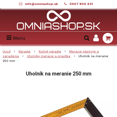
info@omniashop.sk
0907 800 441
Menu
Úvod
Náradie
Ručné náradie
Meracie nástroje a
zariadenia
Uholníky meracie a pravítka
Uholník na meranie
250 mm
Uholník na meranie 250 mm