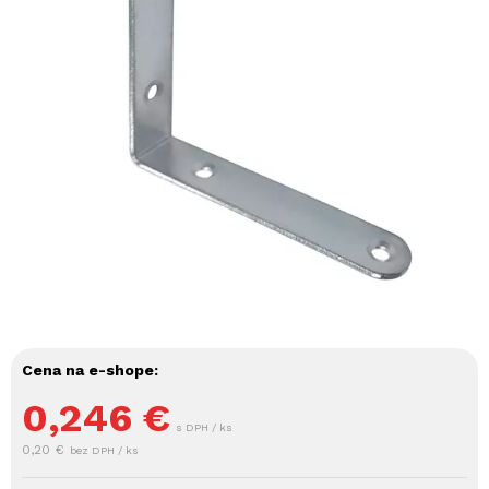
Cena na e-shope:
0,246
€
s DPH / ks
0,20 €
bez DPH / ks