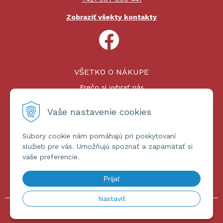
Zobraziť všekty kontakty
VŠETKO O NÁKUPE
Prečo si vybrať nás
Nákupný proces
Platby a doprava
Vaše nastavenie cookies
Reklamačný poriadok
Súbory cookie nám pomáhajú pri poskytovaní
ĎALŠIE INFORMÁCIE
služieb pre vás. Umožňujú spoznať a zapamätať si
vaše preferencie.
Certifikáty
Obchodné podmienky
Prijať
Ochrana osobných údajov
Nastaviť
© 2026 omniashop.sk •
tvorba eshopu cez UNIobchod
,
webhosting
spoločnosti
WEBYGROUP