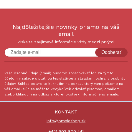
Najdôležitejšie novinky priamo na váš
email
Získajte zaujímavé informácie vždy medzi prvými
Odoberať
Vaše osobné údaje (email) budeme spracovávať len za týmto
účelom v súlade s platnou legislatívou a zásadami ochrany osobných
údajov. Súhlas potvrdíte kliknutím na odkaz, ktorý vám pošleme na
váš email. Súhlas môžete kedykoľvek odvolať písomne, emailom
alebo kliknutím na odkaz z ktoréhokoľvek informačného emailu.
KONTAKT
info@omniashop.sk
+421 907 800 441