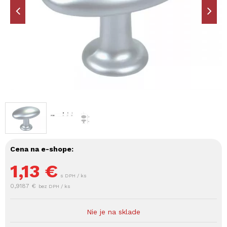
Cena na e-shope:
1,13
€
s DPH / ks
0,9187 €
bez DPH / ks
Nie je na sklade