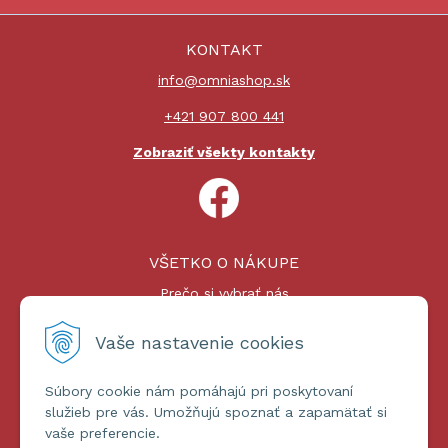
KONTAKT
info@omniashop.sk
+421 907 800 441
Zobraziť všekty kontakty
VŠETKO O NÁKUPE
Prečo si vybrať nás
Nákupný proces
Platby a doprava
Vaše nastavenie cookies
Reklamačný poriadok
Súbory cookie nám pomáhajú pri poskytovaní
ĎALŠIE INFORMÁCIE
služieb pre vás. Umožňujú spoznať a zapamätať si
vaše preferencie.
Certifikáty