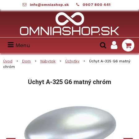
info@omniashop.sk
0907 800 441
Menu
Úvod
Dom
Nábytok
Úchytky
Úchyt A-325 G6 matný
chróm
Úchyt A-325 G6 matný chróm