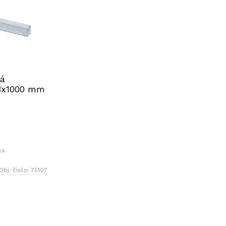
ná
x8x1000 mm
ks
Obj. čislo:
75107