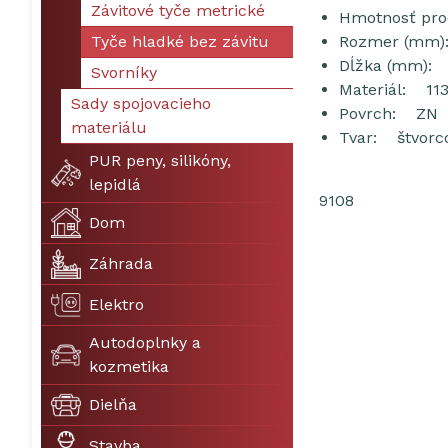
Závitové tyče metrické
Hmotnosť pr
Tyče hladké bez závitu
Rozmer (mm)
Dĺžka (mm): 
Svorníky
Materiál: 11
Sady spojovacieho
Povrch: ZN
materiálu
Tvar: štvorc
PUR peny, silikóny,
lepidlá
9108
Dom
Záhrada
Elektro
Autodoplnky a
kozmetika
Dielňa
Stavba