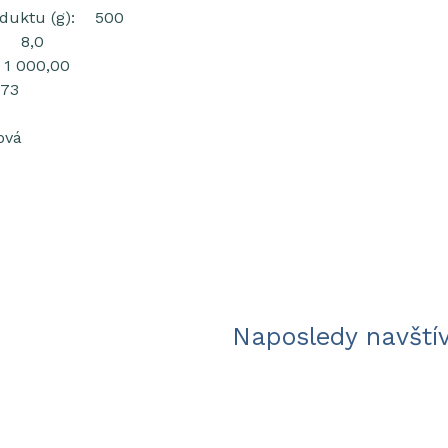
oduktu (g): 500
: 8,0
1 000,00
373
ová
Naposledy navští