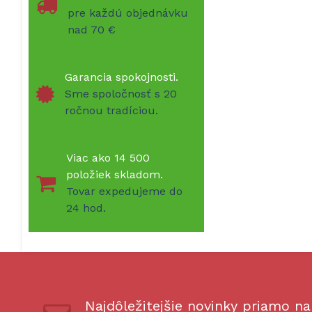
pre každú objednávku
nad 70 €
Garancia spokojnosti.
Sme spoločnosť s 20
ročnou tradíciou.
Viac ako 14 500
položiek skladom.
Tovar expedujeme do
24 hod.
Najdôležitejšie novinky priamo na