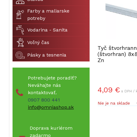
Farby a maliarske
potreby
Vodarina - Sanita
Voľný čas
Tyč štvorhran
(štvorhran) 8
Pásky a tesnenia
Zn
Potrebujete poradiť?
Neváhajte nás
4,09 €
s DPH / 
kontaktovať.
0907 800 441
Nie je na sklade
info@omniashop.sk
Doprava kuriérom
zadarmo