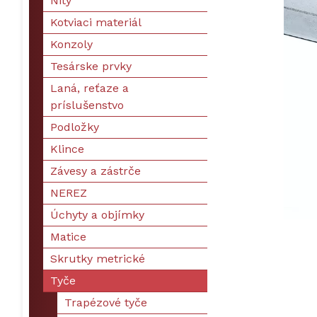
Nity
Kotviaci materiál
Konzoly
Tesárske prvky
Laná, reťaze a
príslušenstvo
Podložky
Klince
Závesy a zástrče
NEREZ
Úchyty a objímky
Matice
Skrutky metrické
Tyče
Trapézové tyče