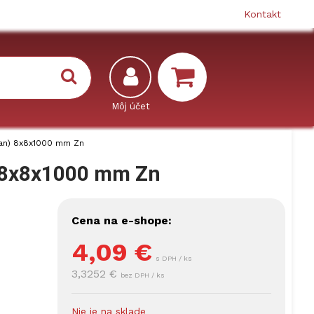
Kontakt
ran) 8x8x1000 mm Zn
) 8x8x1000 mm Zn
Cena na e-shope:
4,09
€
s DPH / ks
3,3252 €
bez DPH / ks
Nie je na sklade