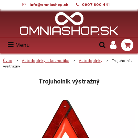
info@omniashop.sk
0907 800 441
Menu
Úvod
Autodoplnky a kozmetika
Autodoplnky
Trojuholník
výstražný
Trojuholník výstražný