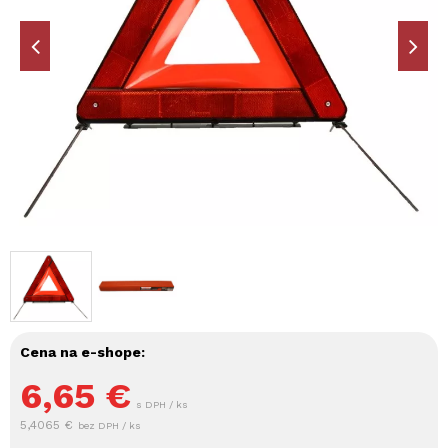
Cena na e-shope:
6,65
€
s DPH / ks
5,4065 €
bez DPH / ks